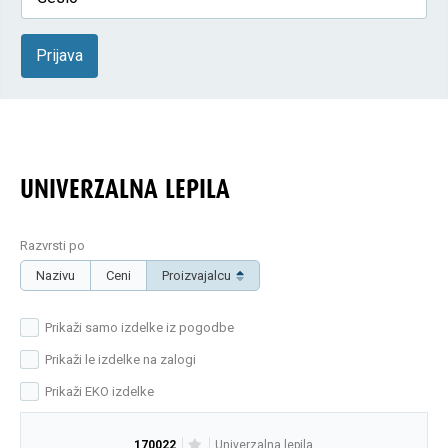
Prijava
UNIVERZALNA LEPILA
Razvrsti po
Nazivu
Ceni
Proizvajalcu
Prikaži samo izdelke iz pogodbe
Prikaži le izdelke na zalogi
Prikaži EKO izdelke
170022
univerzalna lepila