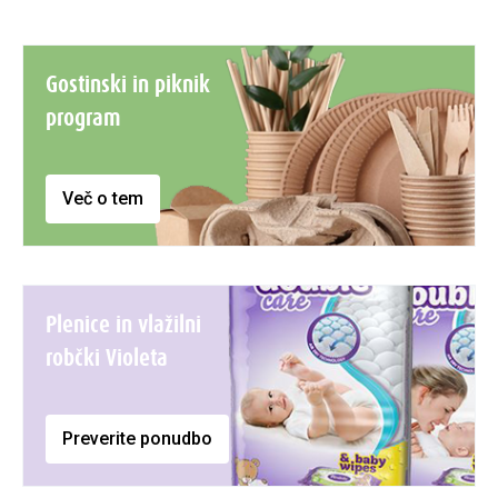
Gostinski in piknik
program
Več o tem
Plenice in vlažilni
robčki Violeta
Preverite ponudbo