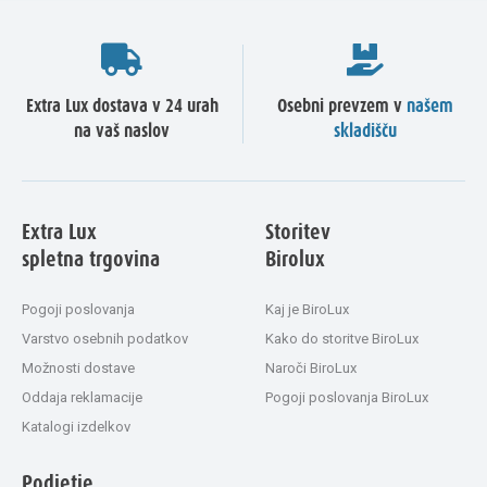
Extra Lux dostava v 24 urah
Osebni prevzem v
našem
na vaš naslov
skladišču
Extra Lux
Storitev
spletna trgovina
Birolux
Pogoji poslovanja
Kaj je BiroLux
Varstvo osebnih podatkov
Kako do storitve BiroLux
Možnosti dostave
Naroči BiroLux
Oddaja reklamacije
Pogoji poslovanja BiroLux
Katalogi izdelkov
Podjetje