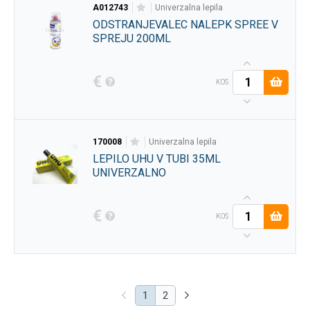
A012743
univerzalna lepila
ODSTRANJEVALEC NALEPK SPREE V
SPREJU 200ML
€
KOS
170008
univerzalna lepila
LEPILO UHU V TUBI 35ML
UNIVERZALNO
€
KOS
(current)
1
2