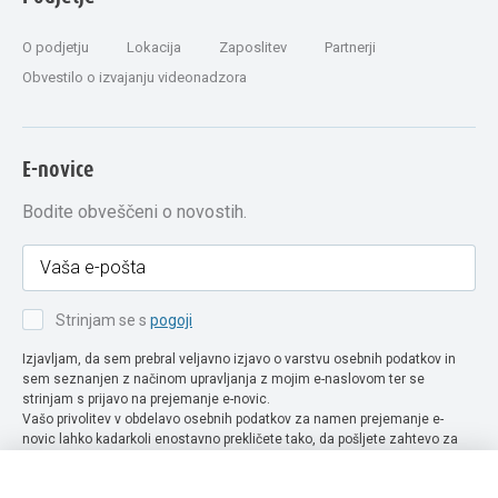
O podjetju
Lokacija
Zaposlitev
Partnerji
Obvestilo o izvajanju videonadzora
E-novice
Bodite obveščeni o novostih.
Strinjam se s
pogoji
Izjavljam, da sem prebral veljavno izjavo o varstvu osebnih podatkov in
sem seznanjen z načinom upravljanja z mojim e-naslovom ter se
strinjam s prijavo na prejemanje e-novic.
Vašo privolitev v obdelavo osebnih podatkov za namen prejemanje e-
novic lahko kadarkoli enostavno prekličete tako, da pošljete zahtevo za
preklic privolitve na naslov info@extra-lux.si. Več informacij o obdelavi
podatkov najdete na naši spletni strani pod rubriko
varstvo osebnih