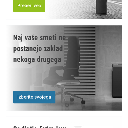
Preberi več
Naj vaše smeti ne
postanejo zaklad
nekoga drugega
Izberite svojega