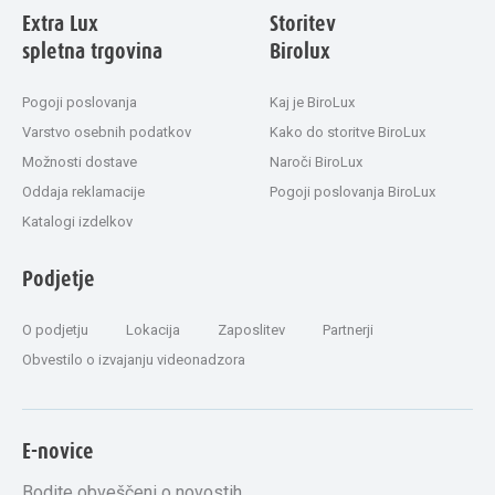
Extra Lux
Storitev
spletna trgovina
Birolux
Pogoji poslovanja
Kaj je BiroLux
Varstvo osebnih podatkov
Kako do storitve BiroLux
Možnosti dostave
Naroči BiroLux
Oddaja reklamacije
Pogoji poslovanja BiroLux
Katalogi izdelkov
Podjetje
O podjetju
Lokacija
Zaposlitev
Partnerji
Obvestilo o izvajanju videonadzora
E-novice
Bodite obveščeni o novostih.