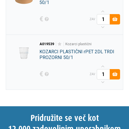
50/1
€
ZAV
A019539
kozarci plastični
KOZARCI PLASTIČNI rPET 2DL TRDI
PROZORNI 50/1
€
ZAV
Pridružite se več kot