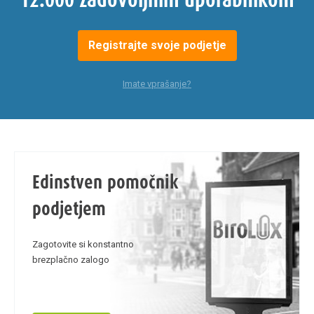
12.000 zadovoljnim uporabnikom
Registrajte svoje podjetje
Imate vprašanje?
Edinstven pomočnik
podjetjem
Zagotovite si konstantno
brezplačno zalogo