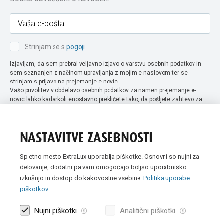
Strinjam se s
pogoji
Izjavljam, da sem prebral veljavno izjavo o varstvu osebnih podatkov in
sem seznanjen z načinom upravljanja z mojim e-naslovom ter se
strinjam s prijavo na prejemanje e-novic.
Vašo privolitev v obdelavo osebnih podatkov za namen prejemanje e-
novic lahko kadarkoli enostavno prekličete tako, da pošljete zahtevo za
preklic privolitve na naslov info@extra-lux.si. Več informacij o obdelavi
podatkov najdete na naši spletni strani pod rubriko
varstvo osebnih
podatkov
.
NASTAVITVE ZASEBNOSTI
Spletno mesto ExtraLux uporablja piškotke. Osnovni so nujni za
delovanje, dodatni pa vam omogočajo boljšo uporabniško
izkušnjo in dostop do kakovostne vsebine.
Politika uporabe
piškotkov
Nujni piškotki
Analitični piškotki