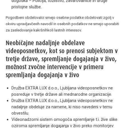
dogodka – Policija, tožilstvo, zavarovalnice in druge
pristojne službe.
Pogodbeni obdelovalci smejo osebne podatke obdelovati zgolj v
okviru upravljavčevih navodil in osebnih podatkov ne smejo uporabiti
za zasledovanje kakršnihkoli lastnih interesov.
Neobičajne nadaljnje obdelave
videoposnetkov, kot so prenosi subjektom v
tretje države, spremljanje dogajanja v živo,
možnost zvočne intervencije v primeru
spremljanja dogajanja v živo
Družba EXTRA LUX d.o.o., Ljubljana videoposnetkov ne
posreduje v tretje države ali mednarodne organizacije.
Družba EXTRA LUX d.o.o., Ljubljana videoposnetkov ne
nadaljnje obdeluje za namene, ki niso navedeni v temu
obvestilu.
Videonadzorni sistem omogoča spremljanje t.i. žive slike
oziroma spremljanje dogajanja v živo preko monitorjev