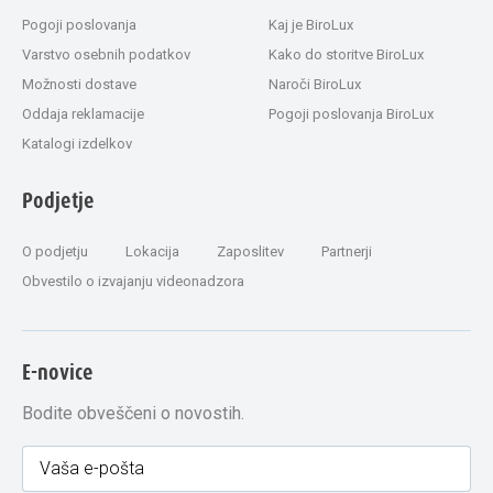
Pogoji poslovanja
Kaj je BiroLux
Varstvo osebnih podatkov
Kako do storitve BiroLux
Možnosti dostave
Naroči BiroLux
Oddaja reklamacije
Pogoji poslovanja BiroLux
Katalogi izdelkov
Podjetje
O podjetju
Lokacija
Zaposlitev
Partnerji
Obvestilo o izvajanju videonadzora
E-novice
Bodite obveščeni o novostih.