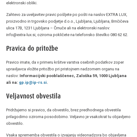
elektronski obliki.
Zahtevo za uveljavitev pravic pošljete po pošti na naslov EXTRA LUX,
proizvodno in trgovsko podjetje d.o.o., Ljubljana, Ljubljana, Brnčičeva
ulica 17B, 1231 Ljubljana – Črnuče ali na elektronski naslov:
info@extra-lux.si, oziroma pokličete na telefonsko številko 080 62 62.
Pravica do pritožbe
Pravico imate, da v primeru kršitve varstva osebnih podatkov zoper
upravljavca vložite pritožbo pri pristojnem nadzornem organu na
naslov:
Informacijski pooblaščenec, Zaloška 59, 1000 Ljubljana
ali na:
gp.ip@ip-rs.si
.
Veljavnost obvestila
Pridržujemo si pravico, da obvestilo, brez predhodnega obvestila
prilagodimo oziroma posodobimo. Veljavno je vsakokrat tu objavljeno
obvestilo.
Vsaka sprememba obvestila o izvajanju videonadzora bo objavljena