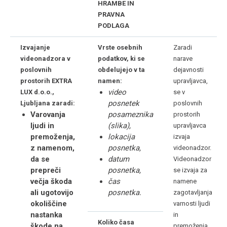
HRAMBE IN
PRAVNA
PODLAGA
Izvajanje
Vrste osebnih
Zaradi
videonadzora v
podatkov, ki se
narave
poslovnih
obdelujejo v ta
dejavnosti
prostorih EXTRA
namen:
upravljavca,
video
LUX d.o.o.,
se v
posnetek
Ljubljana zaradi:
poslovnih
Varovanja
posameznika
prostorih
ljudi in
(slika),
upravljavca
premoženja,
lokacija
izvaja
z namenom,
posnetka,
videonadzor.
da se
datum
Videonadzor
prepreči
posnetka,
se izvaja za
večja škoda
čas
namene
ali ugotovijo
posnetka.
zagotavljanja
okoliščine
varnosti ljudi
nastanka
in
Koliko časa
škode na
premoženja