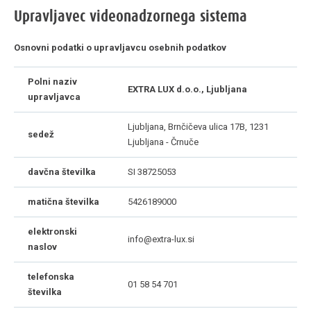
Upravljavec videonadzornega sistema
Osnovni podatki o upravljavcu osebnih podatkov
Polni naziv
EXTRA LUX d.o.o., Ljubljana
upravljavca
Ljubljana, Brnčičeva ulica 17B, 1231
sedež
Ljubljana - Črnuče
davčna številka
SI 38725053
matična številka
5426189000
elektronski
info@extra-lux.si
naslov
telefonska
01 58 54 701
številka