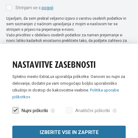
Strinjam se s
pogoji
Izjavljam, da sem prebral veljavno izjavo o varstvu osebnih podatkov in
sem seznanjen z načinom upravljanja z mojim e-naslovom ter se
strinjam s prijavo na prejemanje e-novic.
Vašo privolitev v obdelavo osebnih podatkov za namen prejemanje e-
novic lahko kadarkoli enostavno prekličete tako, da pošljete zahtevo za
preklic privolitve na naslov info@extra-lux.si. Več informacij o obdelavi
podatkov najdete na naši spletni strani pod rubriko
varstvo osebnih
podatkov
.
NASTAVITVE ZASEBNOSTI
Spletno mesto ExtraLux uporablja piškotke. Osnovni so nujni za
delovanje, dodatni pa vam omogočajo boljšo uporabniško
izkušnjo in dostop do kakovostne vsebine.
Politika uporabe
piškotkov
Nujni piškotki
Analitični piškotki
IZBERITE VSE IN ZAPRITE
Vse slike so simbolične. Vse cene v spletni trgovini Extra Lux so