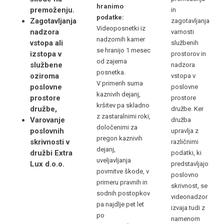
hranimo
premoženju.
in
podatke:
Zagotavljanja
zagotavljanja
Videoposnetki iz
nadzora
varnosti
nadzornih kamer
vstopa ali
službenih
se hranijo 1 mesec
izstopa v
prostorov in
od zajema
službene
nadzora
posnetka.
oziroma
vstopa v
V primerih suma
poslovne
poslovne
kaznivih dejanj,
prostore
prostore
kršitev pa skladno
družbe,
družbe. Ker
z zastaralnimi roki,
Varovanje
družba
določenimi za
poslovnih
upravlja z
pregon kaznivih
skrivnosti v
različnimi
dejanj,
družbi Extra
podatki, ki
uveljavljanja
Lux d.o.o.
predstavljajo
povrnitve škode, v
poslovno
primeru pravnih in
skrivnost, se
sodnih postopkov
videonadzor
pa najdlje pet let
izvaja tudi z
po
namenom