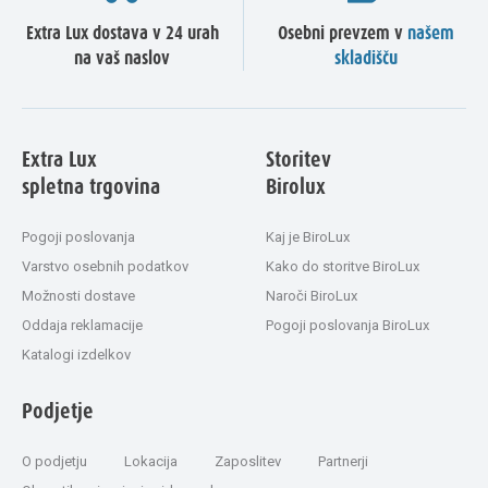
Extra Lux dostava v 24 urah
Osebni prevzem v
našem
na vaš naslov
skladišču
Extra Lux
Storitev
spletna trgovina
Birolux
Pogoji poslovanja
Kaj je BiroLux
Varstvo osebnih podatkov
Kako do storitve BiroLux
Možnosti dostave
Naroči BiroLux
Oddaja reklamacije
Pogoji poslovanja BiroLux
Katalogi izdelkov
Podjetje
O podjetju
Lokacija
Zaposlitev
Partnerji