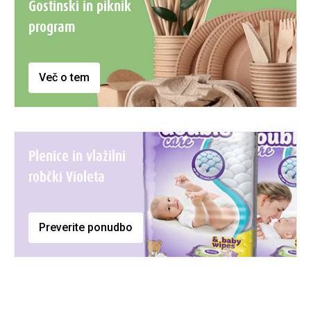
Gostinski in piknik
program
Več o tem
Plenice in vlažilni
robčki Violeta
Preverite ponudbo