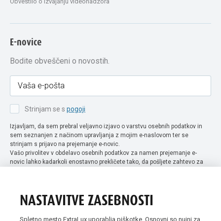
Obvestilo o izvajanju videonadzora
E-novice
Bodite obveščeni o novostih.
Strinjam se s
pogoji
Izjavljam, da sem prebral veljavno izjavo o varstvu osebnih podatkov in
sem seznanjen z načinom upravljanja z mojim e-naslovom ter se
strinjam s prijavo na prejemanje e-novic.
Vašo privolitev v obdelavo osebnih podatkov za namen prejemanje e-
novic lahko kadarkoli enostavno prekličete tako, da pošljete zahtevo za
preklic privolitve na naslov info@extra-lux.si. Več informacij o obdelavi
podatkov najdete na naši spletni strani pod rubriko
varstvo osebnih
podatkov
.
NASTAVITVE ZASEBNOSTI
Spletno mesto ExtraLux uporablja piškotke. Osnovni so nujni za