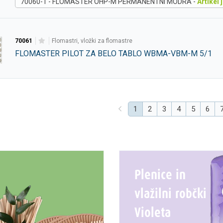
70060-1 - FLOMASTER OHP-M PERMANENTNI MODRA -
Artikel 
70061
flomastri, vložki za flomastre
FLOMASTER PILOT ZA BELO TABLO WBMA-VBM-M 5/1
(current)
1
2
3
4
5
6
Plenice in
vlažilni robčki
Violeta