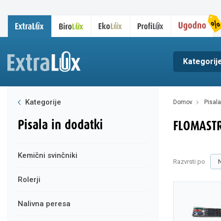
Kategorij
Kategorije
domov
pisal
pisala in dodatki
FLOMASTR
kemični svinčniki
Razvrsti po
rolerji
nalivna peresa