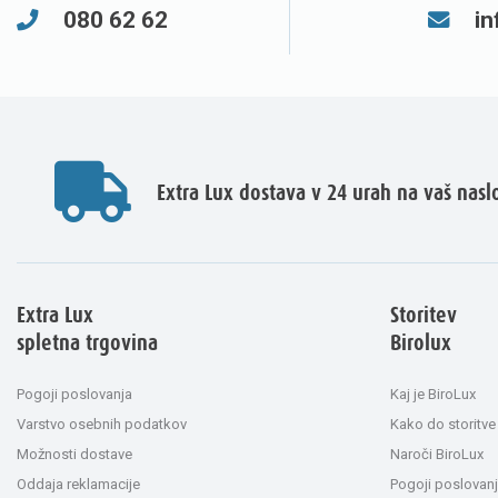
080 62 62
in
Extra Lux dostava v 24 urah na vaš nasl
Extra Lux
Storitev
spletna trgovina
Birolux
Pogoji poslovanja
Kaj je BiroLux
Varstvo osebnih podatkov
Kako do storitve
Možnosti dostave
Naroči BiroLux
Oddaja reklamacije
Pogoji poslovanj