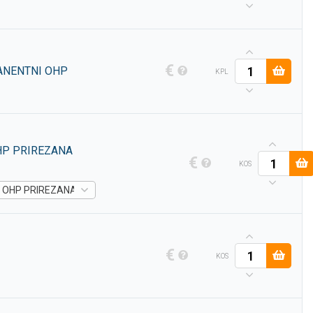
€
ANENTNI OHP
KPL
HP PRIREZANA
€
KOS
 OHP PRIREZANA KONICA 1,0-2,5MM MODRA -
Artikel je na zalogi
€
KOS