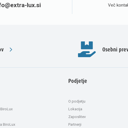
fo@extra-lux.si
Več kontak
ov
Osebni pr
Podjetje
O podjetju
 BiroLux
Lokacija
Zaposlitev
a BiroLux
Partnerji