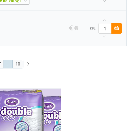
je na zalogi
€
KPL
7
…
10