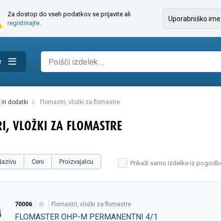
Za dostop do vseh podatkov se prijavite ali
registrirajte
.
e
a in dodatki
flomastri, vložki za flomastre
I, VLOŽKI ZA FLOMASTRE
Nazivu
Ceni
Proizvajalcu
Prikaži samo izdelke iz pogodb
70006
flomastri, vložki za flomastre
FLOMASTER OHP-M PERMANENTNI 4/1