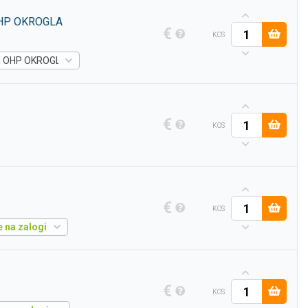
HP OKROGLA
€
KOS
 OHP OKROGLA KONICA 0,6 MM MODRA -
Artikel je na zalogi
€
KOS
€
KOS
je na zalogi
€
KOS