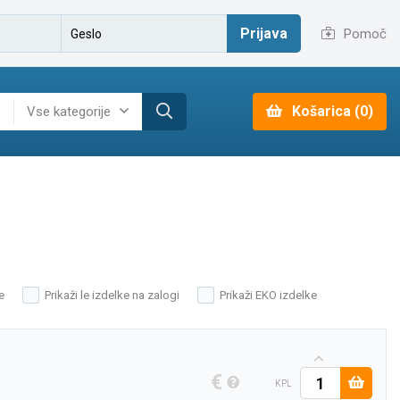
Prijava
Pomoč
Košarica (0)
Vse kategorije
e
Prikaži le izdelke na zalogi
Prikaži EKO izdelke
€
KPL