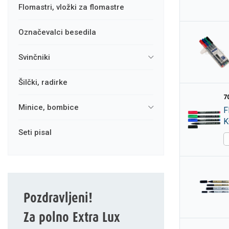
flomastri, vložki za flomastre
označevalci besedila
svinčniki
šilčki, radirke
7
minice, bombice
F
K
seti pisal
Pozdravljeni!
Za polno Extra Lux