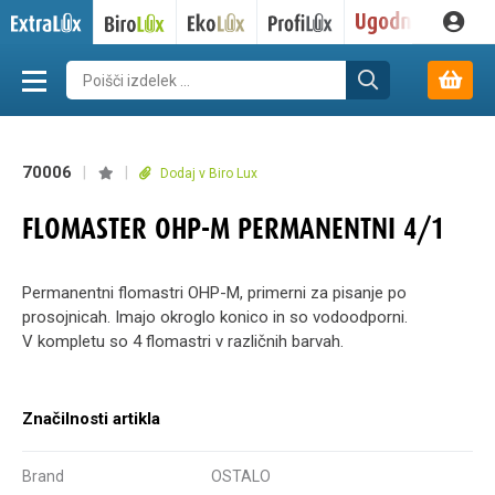
70006
|
|
Dodaj v Biro Lux
FLOMASTER OHP-M PERMANENTNI 4/1
Permanentni flomastri OHP-M, primerni za pisanje po
prosojnicah. Imajo okroglo konico in so vodoodporni.
V kompletu so 4 flomastri v različnih barvah.
Značilnosti artikla
Brand
OSTALO