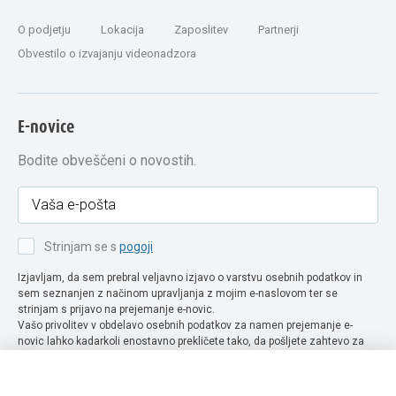
O podjetju
Lokacija
Zaposlitev
Partnerji
Obvestilo o izvajanju videonadzora
E-novice
Bodite obveščeni o novostih.
Strinjam se s
pogoji
Izjavljam, da sem prebral veljavno izjavo o varstvu osebnih podatkov in
sem seznanjen z načinom upravljanja z mojim e-naslovom ter se
strinjam s prijavo na prejemanje e-novic.
Vašo privolitev v obdelavo osebnih podatkov za namen prejemanje e-
novic lahko kadarkoli enostavno prekličete tako, da pošljete zahtevo za
preklic privolitve na naslov info@extra-lux.si. Več informacij o obdelavi
podatkov najdete na naši spletni strani pod rubriko
varstvo osebnih
podatkov
.