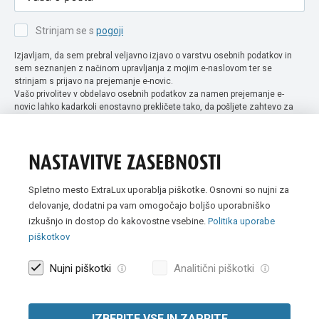
Strinjam se s
pogoji
Izjavljam, da sem prebral veljavno izjavo o varstvu osebnih podatkov in
sem seznanjen z načinom upravljanja z mojim e-naslovom ter se
strinjam s prijavo na prejemanje e-novic.
Vašo privolitev v obdelavo osebnih podatkov za namen prejemanje e-
novic lahko kadarkoli enostavno prekličete tako, da pošljete zahtevo za
preklic privolitve na naslov info@extra-lux.si. Več informacij o obdelavi
podatkov najdete na naši spletni strani pod rubriko
varstvo osebnih
podatkov
.
NASTAVITVE ZASEBNOSTI
Spletno mesto ExtraLux uporablja piškotke. Osnovni so nujni za
delovanje, dodatni pa vam omogočajo boljšo uporabniško
izkušnjo in dostop do kakovostne vsebine.
Politika uporabe
piškotkov
Nujni piškotki
Analitični piškotki
IZBERITE VSE IN ZAPRITE