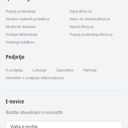
Pogoji poslovanja
Kaj je BiroLux
Varstvo osebnih podatkov
Kako do storitve BiroLux
Možnosti dostave
Naroči BiroLux
Oddaja reklamacije
Pogoji poslovanja BiroLux
Katalogi izdelkov
Podjetje
O podjetju
Lokacija
Zaposlitev
Partnerji
Obvestilo o izvajanju videonadzora
E-novice
Bodite obveščeni o novostih.