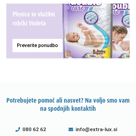
Plenice in vlažilni
robčki Violeta
Preverite ponudbo
Potrebujete pomoč ali nasvet? Na voljo smo vam
na spodnjih kontaktih
080 62 62
info@extra-lux.si