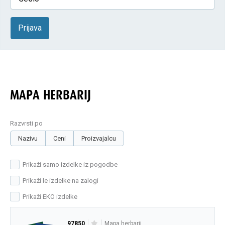
Prijava
MAPA HERBARIJ
Razvrsti po
Nazivu
Ceni
Proizvajalcu
Prikaži samo izdelke iz pogodbe
Prikaži le izdelke na zalogi
Prikaži EKO izdelke
97850
mapa herbarij