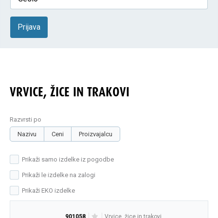
Prijava
VRVICE, ŽICE IN TRAKOVI
Razvrsti po
Nazivu
Ceni
Proizvajalcu
Prikaži samo izdelke iz pogodbe
Prikaži le izdelke na zalogi
Prikaži EKO izdelke
901058
vrvice, žice in trakovi