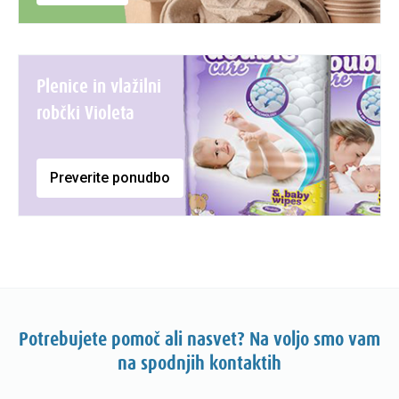
Plenice in vlažilni
robčki Violeta
Preverite ponudbo
Potrebujete pomoč ali nasvet? Na voljo smo vam
na spodnjih kontaktih