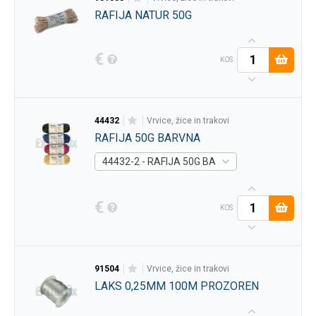
RAFIJA NATUR 50G
€
KOS
44432
vrvice, žice in trakovi
RAFIJA 50G BARVNA
44432-2 - RAFIJA 50G BARVNA RDEČA -
Artikel
€
KOS
91504
vrvice, žice in trakovi
LAKS 0,25MM 100M PROZOREN