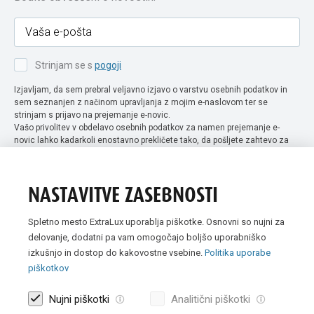
Strinjam se s
pogoji
Izjavljam, da sem prebral veljavno izjavo o varstvu osebnih podatkov in
sem seznanjen z načinom upravljanja z mojim e-naslovom ter se
strinjam s prijavo na prejemanje e-novic.
Vašo privolitev v obdelavo osebnih podatkov za namen prejemanje e-
novic lahko kadarkoli enostavno prekličete tako, da pošljete zahtevo za
preklic privolitve na naslov info@extra-lux.si. Več informacij o obdelavi
podatkov najdete na naši spletni strani pod rubriko
varstvo osebnih
podatkov
.
NASTAVITVE ZASEBNOSTI
Spletno mesto ExtraLux uporablja piškotke. Osnovni so nujni za
delovanje, dodatni pa vam omogočajo boljšo uporabniško
izkušnjo in dostop do kakovostne vsebine.
Politika uporabe
piškotkov
Nujni piškotki
Analitični piškotki