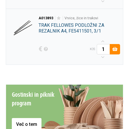
A013893
vrvice, žice in trakovi
TRAK FELLOWES PODLOŽNI ZA
REZALNIK A4, FE5411501, 3/1
€
KOS
Gostinski in piknik
program
Več o tem