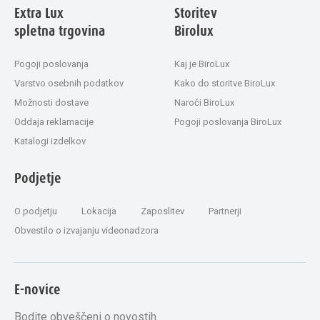
Extra Lux
Storitev
spletna trgovina
Birolux
Pogoji poslovanja
Kaj je BiroLux
Varstvo osebnih podatkov
Kako do storitve BiroLux
Možnosti dostave
Naroči BiroLux
Oddaja reklamacije
Pogoji poslovanja BiroLux
Katalogi izdelkov
Podjetje
O podjetju
Lokacija
Zaposlitev
Partnerji
Obvestilo o izvajanju videonadzora
E-novice
Bodite obveščeni o novostih.