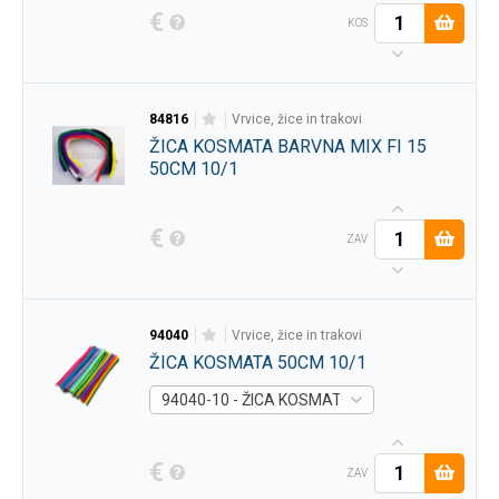
€
KOS
84816
vrvice, žice in trakovi
ŽICA KOSMATA BARVNA MIX FI 15
50CM 10/1
€
ZAV
94040
vrvice, žice in trakovi
ŽICA KOSMATA 50CM 10/1
94040-10 - ŽICA KOSMATA 50CM 10/1 SIVA -
Ar
€
ZAV