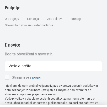
Podjetje
O podjetju
Lokacija
Zaposlitev
Partnerji
Obvestilo o izvajanju videonadzora
E-novice
Bodite obveščeni o novostih.
Strinjam se s
pogoji
Izjavljam, da sem prebral veljavno izjavo o varstvu osebnih podatkov in
sem seznanjen z načinom upravljanja z mojim e-naslovom ter se
strinjam s prijavo na prejemanje e-novic.
Vašo privolitev v obdelavo osebnih podatkov za namen prejemanje e-
novic lahko kadarkoli enostavno prekličete tako, da pošljete zahtevo za