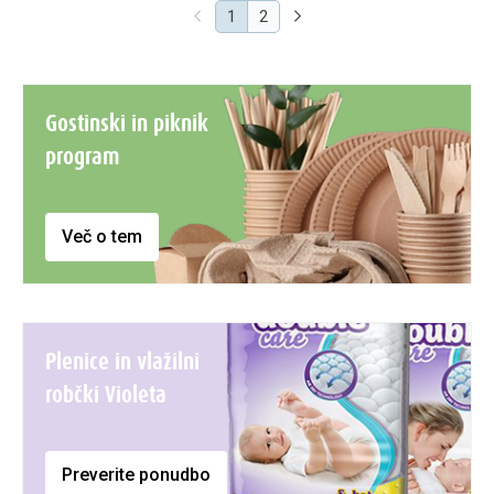
(current)
1
2
Gostinski in piknik
program
Več o tem
Plenice in vlažilni
robčki Violeta
Preverite ponudbo