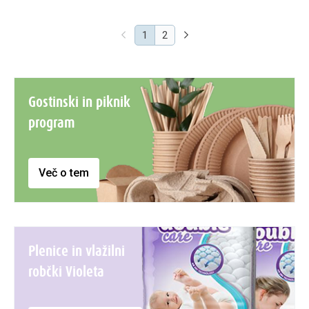
(current)
1
2
Gostinski in piknik
program
Več o tem
Plenice in vlažilni
robčki Violeta