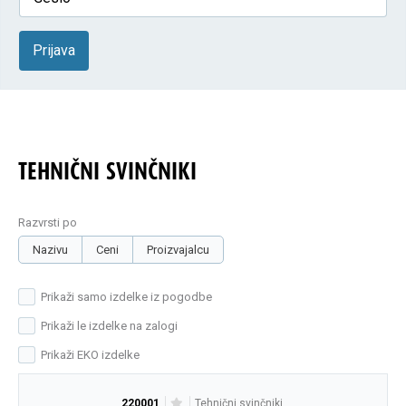
Prijava
TEHNIČNI SVINČNIKI
Razvrsti po
Nazivu
Ceni
Proizvajalcu
Prikaži samo izdelke iz pogodbe
Prikaži le izdelke na zalogi
Prikaži EKO izdelke
220001
tehnični svinčniki