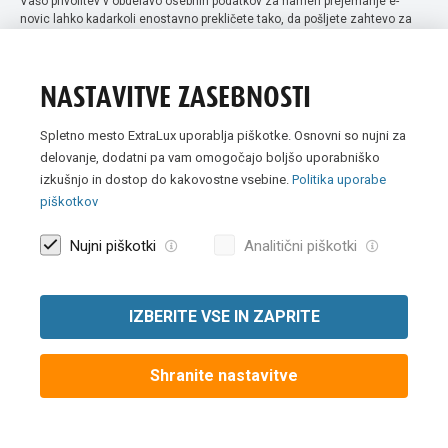
Vašo privolitev v obdelavo osebnih podatkov za namen prejemanje e-
novic lahko kadarkoli enostavno prekličete tako, da pošljete zahtevo za
preklic privolitve na naslov info@extra-lux.si. Več informacij o obdelavi
podatkov najdete na naši spletni strani pod rubriko
varstvo osebnih
podatkov
.
NASTAVITVE ZASEBNOSTI
Spletno mesto ExtraLux uporablja piškotke. Osnovni so nujni za
delovanje, dodatni pa vam omogočajo boljšo uporabniško
izkušnjo in dostop do kakovostne vsebine.
Politika uporabe
piškotkov
Nujni piškotki
Analitični piškotki
IZBERITE VSE IN ZAPRITE
Vse slike so simbolične. Vse cene v spletni trgovini Extra Lux so
prikazane brez DDV-ja.
Shranite nastavitve
© 2007 -
2026 Extra Lux d.o.o. Vse pravice pridržane
|
Politika uporabe
piškotkov
|
Pravna obvestila
|
Izvedba:
Creatim