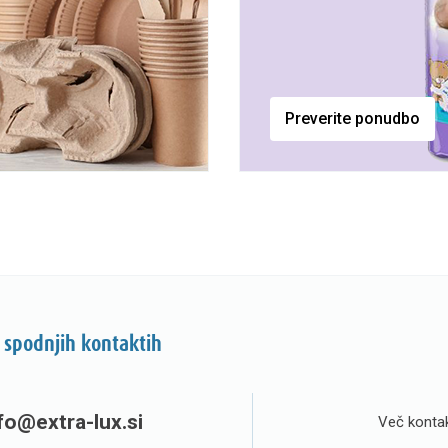
Preverite ponudbo
 spodnjih kontaktih
fo@extra-lux.si
Več kontak