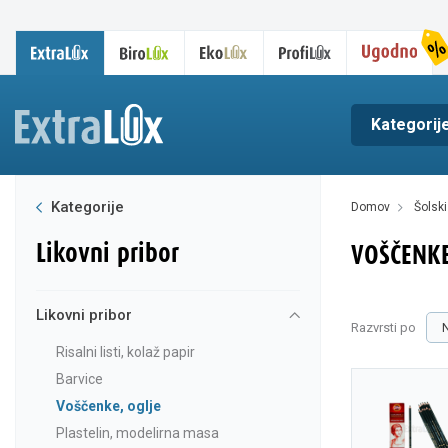
Kategorij
Kategorije
domov
šolsk
likovni pribor
VOŠČENKE
likovni pribor
Razvrsti po
risalni listi, kolaž papir
barvice
voščenke, oglje
plastelin, modelirna masa