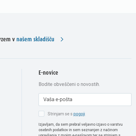
evzem v
našem skladišču
E-novice
Bodite obveščeni o novostih.
Strinjam se s
pogoji
Izjavljam, da sem prebral veljavno izjavo o varstvu
osebnih podatkov in sem seznanjen z načinom
upravljanja z mojim e-naslovom ter se strinjam s