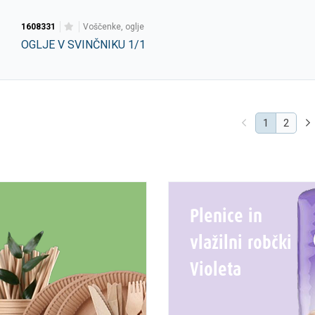
1608331
voščenke, oglje
OGLJE V SVINČNIKU 1/1
(current)
1
2
Plenice in
vlažilni robčki
Violeta