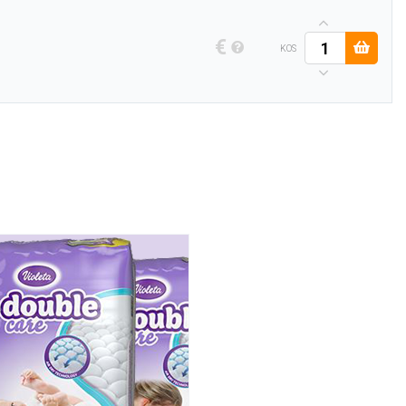
€
KOS