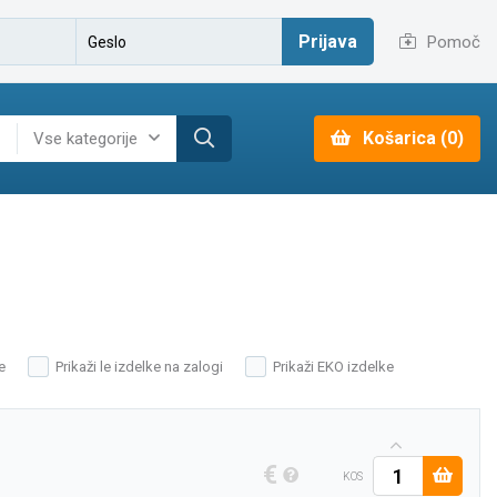
Prijava
Pomoč
Košarica (0)
Vse kategorije
e
Prikaži le izdelke na zalogi
Prikaži EKO izdelke
€
KOS