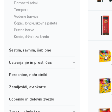
flomastri šolski
tempere
vodene barvice
čopiči, lončki, likovna paleta
prstne barve
krede, držalo za kredo
šestila, ravnila, šablone
ustvarjanje in prosti čas
peresnice, nahrbtniki
zemljevidi, avtokarte
učbeniki in delovni zvezki
zvezki in beležke