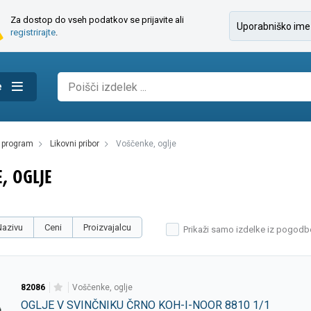
Za dostop do vseh podatkov se prijavite ali
registrirajte
.
e
i program
likovni pribor
voščenke, oglje
, OGLJE
Nazivu
Ceni
Proizvajalcu
Prikaži samo izdelke iz pogodb
82086
voščenke, oglje
OGLJE V SVINČNIKU ČRNO KOH-I-NOOR 8810 1/1