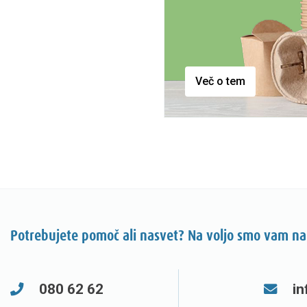
Več o tem
Potrebujete pomoč ali nasvet? Na voljo smo vam na
080 62 62
in