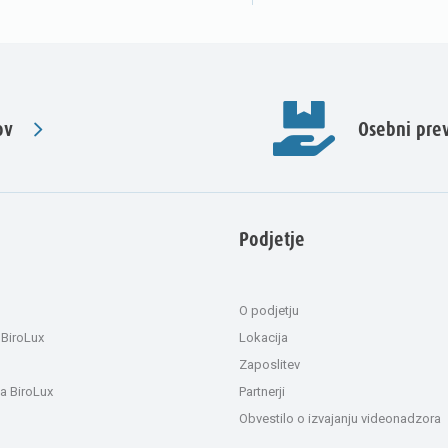
ov
Osebni pr
Podjetje
O podjetju
 BiroLux
Lokacija
Zaposlitev
a BiroLux
Partnerji
Obvestilo o izvajanju videonadzora