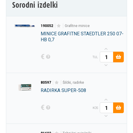
Sorodni izdelki
190052
grafitne minice
MINICE GRAFITNE STAEDTLER 250 07-
HB 0,7
€
TUL
80597
šilčki, radirke
RADIRKA SUPER-508
€
KOS