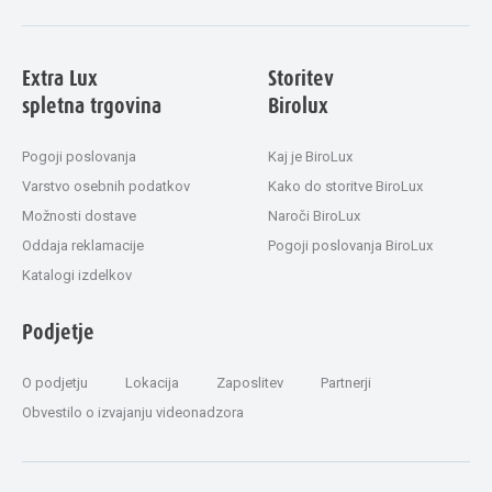
Extra Lux
Storitev
spletna trgovina
Birolux
Pogoji poslovanja
Kaj je BiroLux
Varstvo osebnih podatkov
Kako do storitve BiroLux
Možnosti dostave
Naroči BiroLux
Oddaja reklamacije
Pogoji poslovanja BiroLux
Katalogi izdelkov
Podjetje
O podjetju
Lokacija
Zaposlitev
Partnerji
Obvestilo o izvajanju videonadzora