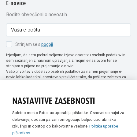
E-novice
Bodite obveščeni o novostih.
Strinjam se s
pogoji
Izjavljam, da sem prebral veljavno izjavo o varstvu osebnih podatkov in
sem seznanjen z načinom upravljanja z mojim e-naslovom ter se
strinjam s prijavo na prejemanje e-novic.
Vašo privolitev v obdelavo osebnih podatkov za namen prejemanje e-
novic lahko kadarkoli enostavno prekličete tako, da pošljete zahtevo za
preklic privolitve na naslov info@extra-lux.si. Več informacij o obdelavi
podatkov najdete na naši spletni strani pod rubriko
varstvo osebnih
podatkov
.
NASTAVITVE ZASEBNOSTI
Spletno mesto ExtraLux uporablja piškotke. Osnovni so nujni za
delovanje, dodatni pa vam omogočajo boljšo uporabniško
izkušnjo in dostop do kakovostne vsebine.
Politika uporabe
piškotkov