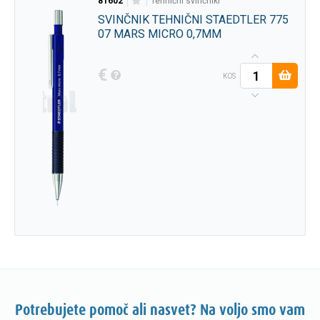
81602
tehnični svinčniki
SVINČNIK TEHNIČNI STAEDTLER 775
07 MARS MICRO 0,7MM
€
KOS
Potrebujete pomoč ali nasvet? Na voljo smo vam