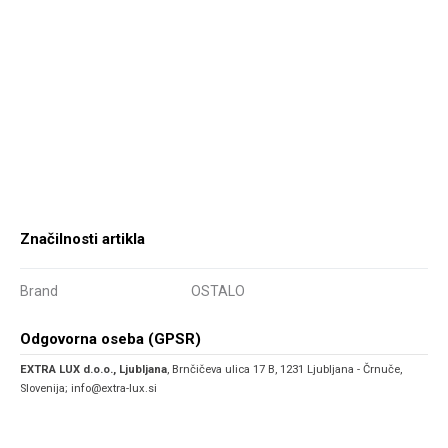
Značilnosti artikla
Brand
OSTALO
Odgovorna oseba (GPSR)
EXTRA LUX d.o.o., Ljubljana
, Brnčičeva ulica 17 B, 1231 Ljubljana - Črnuče,
Slovenija; info@extra-lux.si