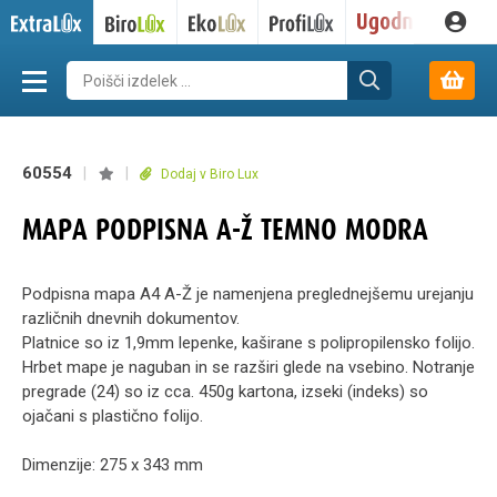
60554
|
|
Dodaj v Biro Lux
MAPA PODPISNA A-Ž TEMNO MODRA
Podpisna mapa A4 A-Ž je namenjena preglednejšemu urejanju
različnih dnevnih dokumentov.
Platnice so iz 1,9mm lepenke, kaširane s polipropilensko folijo.
Hrbet mape je naguban in se razširi glede na vsebino. Notranje
pregrade (24) so iz cca. 450g kartona, izseki (indeks) so
ojačani s plastično folijo.
Dimenzije: 275 x 343 mm