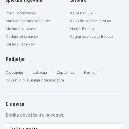
Pogoji poslovanja
Kaj je BiroLux
Varstvo osebnih podatkov
Kako do storitve BiroLux
Možnosti dostave
Naroči BiroLux
Oddaja reklamacije
Pogoji poslovanja BiroLux
Katalogi izdelkov
Podjetje
O podjetju
Lokacija
Zaposlitev
Partnerji
Obvestilo o izvajanju videonadzora
E-novice
Bodite obveščeni o novostih.