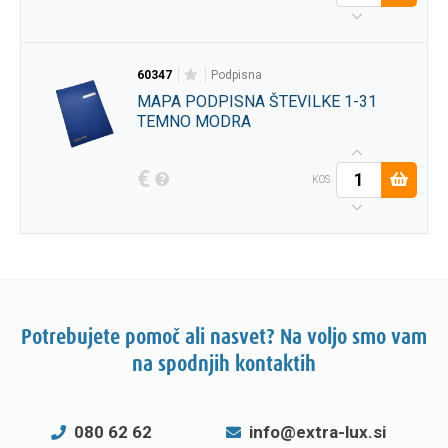
60347
podpisna
MAPA PODPISNA ŠTEVILKE 1-31
TEMNO MODRA
€
KOS
Potrebujete pomoč ali nasvet? Na voljo smo vam
na spodnjih kontaktih
080 62 62
info@extra-lux.si