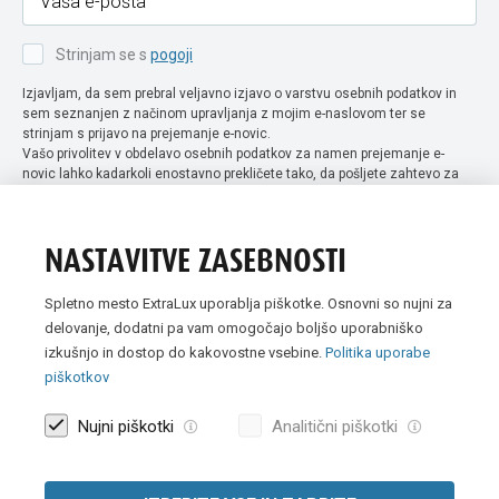
Strinjam se s
pogoji
Izjavljam, da sem prebral veljavno izjavo o varstvu osebnih podatkov in
sem seznanjen z načinom upravljanja z mojim e-naslovom ter se
strinjam s prijavo na prejemanje e-novic.
Vašo privolitev v obdelavo osebnih podatkov za namen prejemanje e-
novic lahko kadarkoli enostavno prekličete tako, da pošljete zahtevo za
preklic privolitve na naslov info@extra-lux.si. Več informacij o obdelavi
podatkov najdete na naši spletni strani pod rubriko
varstvo osebnih
podatkov
.
NASTAVITVE ZASEBNOSTI
Spletno mesto ExtraLux uporablja piškotke. Osnovni so nujni za
delovanje, dodatni pa vam omogočajo boljšo uporabniško
izkušnjo in dostop do kakovostne vsebine.
Politika uporabe
piškotkov
Nujni piškotki
Analitični piškotki