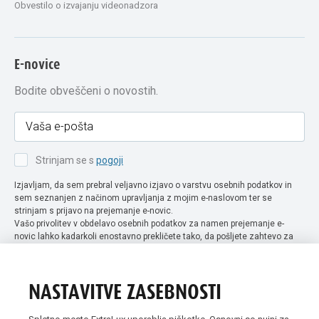
Obvestilo o izvajanju videonadzora
E-novice
Bodite obveščeni o novostih.
Strinjam se s
pogoji
Izjavljam, da sem prebral veljavno izjavo o varstvu osebnih podatkov in
sem seznanjen z načinom upravljanja z mojim e-naslovom ter se
strinjam s prijavo na prejemanje e-novic.
Vašo privolitev v obdelavo osebnih podatkov za namen prejemanje e-
novic lahko kadarkoli enostavno prekličete tako, da pošljete zahtevo za
preklic privolitve na naslov info@extra-lux.si. Več informacij o obdelavi
podatkov najdete na naši spletni strani pod rubriko
varstvo osebnih
podatkov
.
NASTAVITVE ZASEBNOSTI