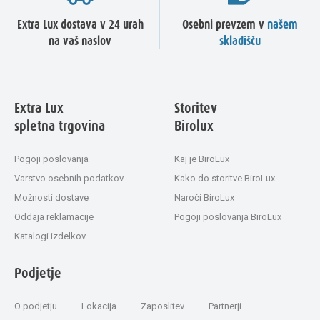
Extra Lux dostava v 24 urah
Osebni prevzem v
našem
na vaš naslov
skladišču
Extra Lux
Storitev
spletna trgovina
Birolux
Pogoji poslovanja
Kaj je BiroLux
Varstvo osebnih podatkov
Kako do storitve BiroLux
Možnosti dostave
Naroči BiroLux
Oddaja reklamacije
Pogoji poslovanja BiroLux
Katalogi izdelkov
Podjetje
O podjetju
Lokacija
Zaposlitev
Partnerji