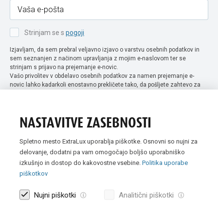
Strinjam se s
pogoji
Izjavljam, da sem prebral veljavno izjavo o varstvu osebnih podatkov in
sem seznanjen z načinom upravljanja z mojim e-naslovom ter se
strinjam s prijavo na prejemanje e-novic.
Vašo privolitev v obdelavo osebnih podatkov za namen prejemanje e-
novic lahko kadarkoli enostavno prekličete tako, da pošljete zahtevo za
preklic privolitve na naslov info@extra-lux.si. Več informacij o obdelavi
podatkov najdete na naši spletni strani pod rubriko
varstvo osebnih
podatkov
.
NASTAVITVE ZASEBNOSTI
Spletno mesto ExtraLux uporablja piškotke. Osnovni so nujni za
delovanje, dodatni pa vam omogočajo boljšo uporabniško
izkušnjo in dostop do kakovostne vsebine.
Politika uporabe
piškotkov
Nujni piškotki
Analitični piškotki