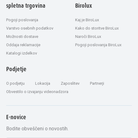
spletna trgovina
Birolux
Pogoji poslovanja
Kaj je BiroLux
Varstvo osebnih podatkov
Kako do storitve BiroLux
Možnosti dostave
Naroči BiroLux
Oddaja reklamacije
Pogoji poslovanja BiroLux
Katalogi izdelkov
Podjetje
O podjetju
Lokacija
Zaposlitev
Partnerji
Obvestilo o izvajanju videonadzora
E-novice
Bodite obveščeni o novostih.