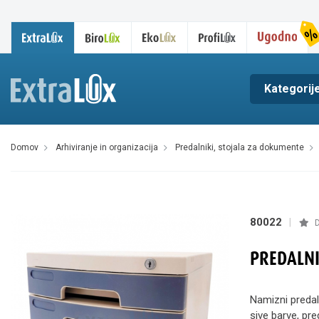
Kategorij
domov
arhiviranje in organizacija
predalniki, stojala za dokumente
80022
|
D
PREDALNI
Namizni predaln
sive barve, pre