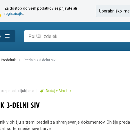
Za dostop do vseh podatkov se prijavite ali
registrirajte
.
e
predalniki
predalnik 3-delni siv
|
odaj med priljubljene
Dodaj v Biro Lux
K 3-DELNI SIV
ik v ohišju s tremi predali za shranjevanje dokumentov. Ohišje predal
dali so temnejše sive barve.