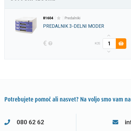
81604
predalniki
PREDALNIK 3-DELNI MODER
€
KOS
Potrebujete pomoč ali nasvet? Na voljo smo vam na
080 62 62
in