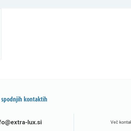
 spodnjih kontaktih
fo@extra-lux.si
Več kontak