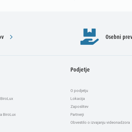
ov
Osebni pr
Podjetje
O podjetju
 BiroLux
Lokacija
Zaposlitev
a BiroLux
Partnerji
Obvestilo o izvajanju videonadzora