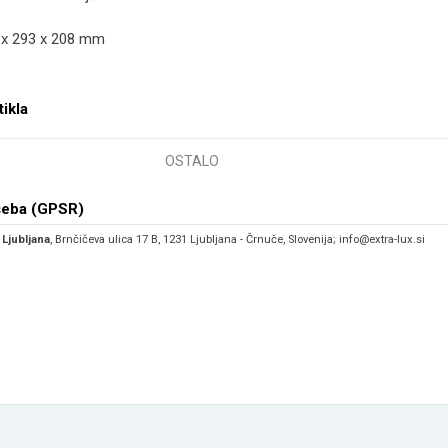
2 x 293 x 208 mm
tikla
OSTALO
seba (GPSR)
 Ljubljana
, Brnčičeva ulica 17 B, 1231 Ljubljana - Črnuče, Slovenija; info@extra-lux.si