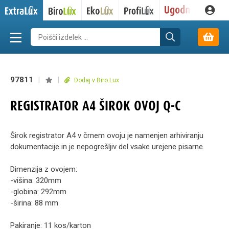
97811
|
|
Dodaj v Biro Lux
REGISTRATOR A4 ŠIROK OVOJ Q-C
Širok registrator A4 v črnem ovoju je namenjen arhiviranju
dokumentacije in je nepogrešljiv del vsake urejene pisarne.
Dimenzija z ovojem:
-višina: 320mm
-globina: 292mm
-širina: 88 mm
Pakiranje: 11 kos/karton