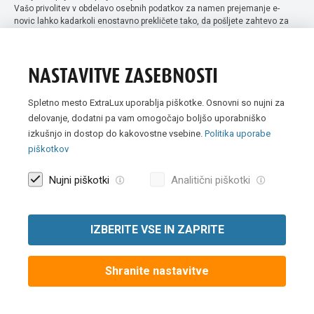
Vašo privolitev v obdelavo osebnih podatkov za namen prejemanje e-
novic lahko kadarkoli enostavno prekličete tako, da pošljete zahtevo za
preklic privolitve na naslov info@extra-lux.si. Več informacij o obdelavi
podatkov najdete na naši spletni strani pod rubriko
varstvo osebnih
podatkov
.
NASTAVITVE ZASEBNOSTI
Spletno mesto ExtraLux uporablja piškotke. Osnovni so nujni za
delovanje, dodatni pa vam omogočajo boljšo uporabniško
izkušnjo in dostop do kakovostne vsebine.
Politika uporabe
piškotkov
Nujni piškotki
Analitični piškotki
IZBERITE VSE IN ZAPRITE
Vse slike so simbolične. Vse cene v spletni trgovini Extra Lux so
prikazane brez DDV-ja.
Shranite nastavitve
© 2007 -
2026 Extra Lux d.o.o. Vse pravice pridržane
|
Politika uporabe
piškotkov
|
Pravna obvestila
|
Izvedba:
Creatim