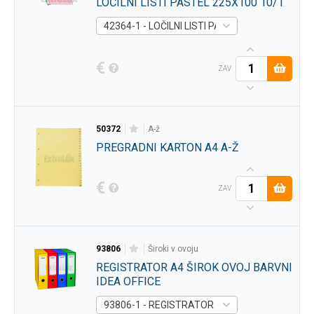
LOČILNI LISTI PASTEL 225X100 10/1
42364-1 - LOČILNI LISTI PASTEL 225X100 10/
€
ZAV
50372
a-ž
PREGRADNI KARTON A4 A-Ž
€
ZAV
93806
široki v ovoju
REGISTRATOR A4 ŠIROK OVOJ BARVNI
IDEA OFFICE
93806-1 - REGISTRATOR A4 ŠIROK OVOJ BARV