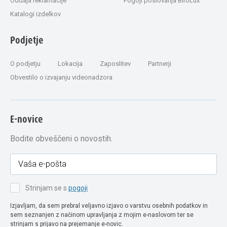
Oddaja reklamacije
Pogoji poslovanja BiroLux
Katalogi izdelkov
Podjetje
O podjetju
Lokacija
Zaposlitev
Partnerji
Obvestilo o izvajanju videonadzora
E-novice
Bodite obveščeni o novostih.
Strinjam se s
pogoji
Izjavljam, da sem prebral veljavno izjavo o varstvu osebnih podatkov in
sem seznanjen z načinom upravljanja z mojim e-naslovom ter se
strinjam s prijavo na prejemanje e-novic.