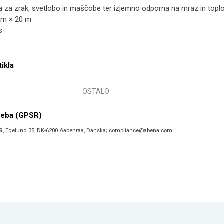
 za zrak, svetlobo in maščobe ter izjemno odporna na mraz in toplo
 cm × 20 m
s
tikla
OSTALO
seba (GPSR)
S
, Egelund 35, DK-6200 Aabenraa, Danska; compliance@abena.com