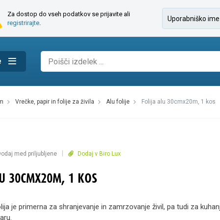
Za dostop do vseh podatkov se prijavite ali
registrirajte
.
e
am
vrečke, papir in folije za živila
alu folije
folija alu 30cmx20m, 1 kos
|
odaj med priljubljene
Dodaj v Biro Lux
LU 30CMX20M, 1 KOS
lija je primerna za shranjevanje in zamrzovanje živil, pa tudi za kuhanj
aru.