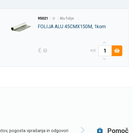
95021
alu folije
FOLIJA ALU 45CMX150M, 1kom
€
KOS
Pomoč
tov, pogosta vprašanja in odgovori