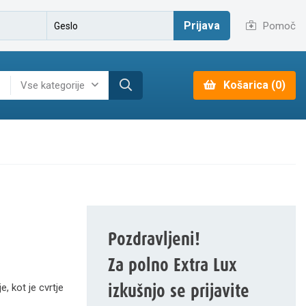
Prijava
Pomoč
Košarica (0)
Vse kategorije
Pozdravljeni!
Za polno Extra Lux
izkušnjo se prijavite
e, kot je cvrtje