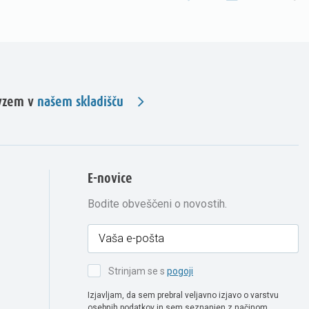
evzem v
našem skladišču
E-novice
Bodite obveščeni o novostih.
Strinjam se s
pogoji
Izjavljam, da sem prebral veljavno izjavo o varstvu
osebnih podatkov in sem seznanjen z načinom