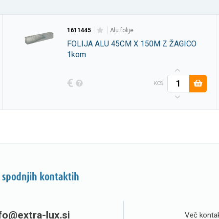
1611445
alu folije
FOLIJA ALU 45CM X 150M Z ŽAGICO
1kom
€
KOS
 spodnjih kontaktih
fo@extra-lux.si
Več kontak