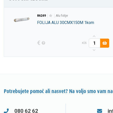
86249
alu folije
FOLIJA ALU 30CMX150M 1kom
€
KOS
Potrebujete pomoč ali nasvet? Na voljo smo vam na
080 62 62
in