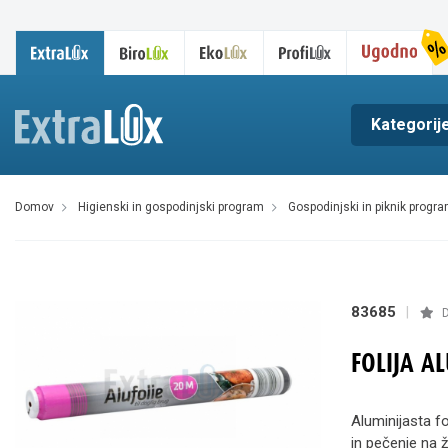
Kategorij
domov
higienski in gospodinjski program
gospodinjski in piknik progr
83685
|
D
FOLIJA A
Aluminijasta fo
in pečenje na ž