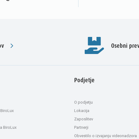
ov
Osebni pr
Podjetje
O podjetju
 BiroLux
Lokacija
Zaposlitev
a BiroLux
Partnerji
Obvestilo o izvajanju videonadzora