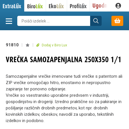
91810
|
|
Dodaj v Biro Lux
VREČKA SAMOZAPENJALNA 250X350 1/1
Samozapenjalne vrečke imenovane tudi vrečke s patentom ali
ZIP vrečke omogočajo hitro, enostavno in nepropustno
zapiranje ter ponovno odpiranje.
Vrečke so vsestransko uporabne predvsem v industriji,
gospodinjstvu in drogeriji. Izredno praktične so za pakiranje in
pošiljanje različnih drobnih predmetov, kot npr. drobnih
kovinskih izdelkov, obeskov, navodil za uporabo, tekstilnih
izdelkov in podobno.