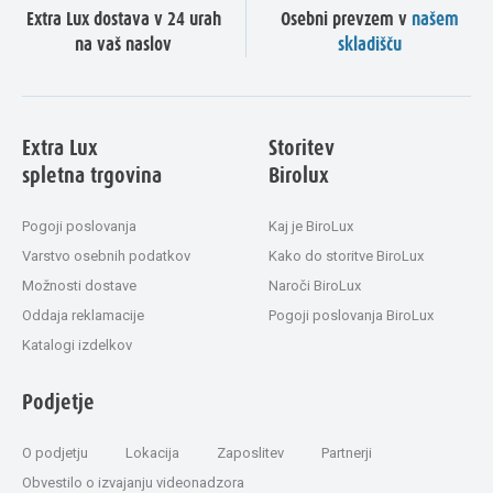
Extra Lux dostava v 24 urah
Osebni prevzem v
našem
na vaš naslov
skladišču
Extra Lux
Storitev
spletna trgovina
Birolux
Pogoji poslovanja
Kaj je BiroLux
Varstvo osebnih podatkov
Kako do storitve BiroLux
Možnosti dostave
Naroči BiroLux
Oddaja reklamacije
Pogoji poslovanja BiroLux
Katalogi izdelkov
Podjetje
O podjetju
Lokacija
Zaposlitev
Partnerji
Obvestilo o izvajanju videonadzora