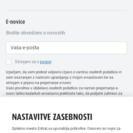
E-novice
Bodite obveščeni o novostih.
Strinjam se s
pogoji
Izjavljam, da sem prebral veljavno izjavo o varstvu osebnih podatkov in
sem seznanjen z načinom upravljanja z mojim e-naslovom ter se
strinjam s prijavo na prejemanje e-novic.
Vašo privolitev v obdelavo osebnih podatkov za namen prejemanje e-
novic lahko kadarkoli enostavno prekličete tako, da pošljete zahtevo za
preklic privolitve na naslov info@extra-lux.si. Več informacij o obdelavi
podatkov najdete na naši spletni strani pod rubriko
varstvo osebnih
podatkov
.
NASTAVITVE ZASEBNOSTI
Spletno mesto ExtraLux uporablja piškotke. Osnovni so nujni za