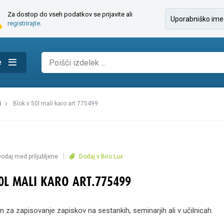
Za dostop do vseh podatkov se prijavite ali
registrirajte
.
e
i
blok ii 50l mali karo art.775499
|
odaj med priljubljene
Dodaj v Biro Lux
50L MALI KARO ART.775499
n za zapisovanje zapiskov na sestankih, seminarjih ali v učilnicah.