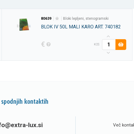
80639
bloki lepljeni, stenogramski
BLOK IV 50L MALI KARO ART. 740182
€
KOS
 spodnjih kontaktih
fo@extra-lux.si
Več kontak