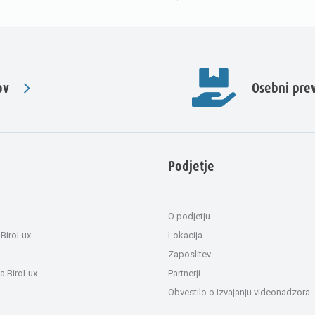
ov
Osebni pr
Podjetje
O podjetju
 BiroLux
Lokacija
Zaposlitev
a BiroLux
Partnerji
Obvestilo o izvajanju videonadzora