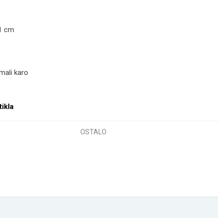
11 cm
mali karo
tikla
OSTALO