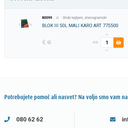
80099
bloki lepljeni, stenogramski
BLOK III 50L MALI KARO ART. 775500
€
KOS
Potrebujete pomoč ali nasvet? Na voljo smo vam na
080 62 62
in