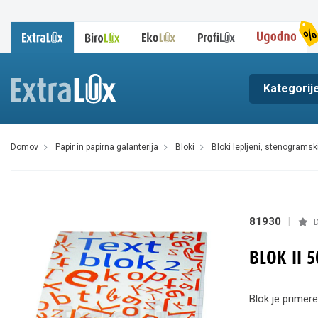
Kategorij
domov
papir in papirna galanterija
bloki
bloki lepljeni, stenogramsk
81930
|
D
BLOK II 
Blok je primere