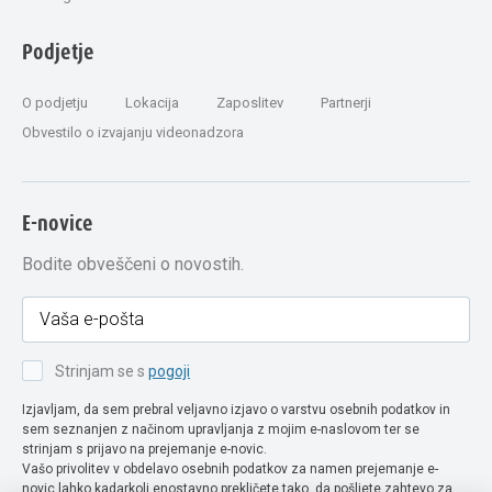
Podjetje
O podjetju
Lokacija
Zaposlitev
Partnerji
Obvestilo o izvajanju videonadzora
E-novice
Bodite obveščeni o novostih.
Strinjam se s
pogoji
Izjavljam, da sem prebral veljavno izjavo o varstvu osebnih podatkov in
sem seznanjen z načinom upravljanja z mojim e-naslovom ter se
strinjam s prijavo na prejemanje e-novic.
Vašo privolitev v obdelavo osebnih podatkov za namen prejemanje e-
novic lahko kadarkoli enostavno prekličete tako, da pošljete zahtevo za