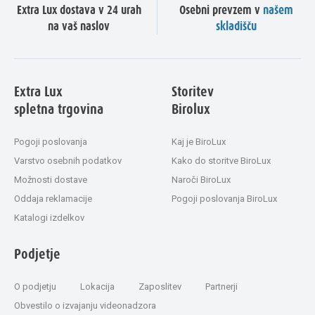
Extra Lux dostava v 24 urah
Osebni prevzem v
našem
na vaš naslov
skladišču
Extra Lux
Storitev
spletna trgovina
Birolux
Pogoji poslovanja
Kaj je BiroLux
Varstvo osebnih podatkov
Kako do storitve BiroLux
Možnosti dostave
Naroči BiroLux
Oddaja reklamacije
Pogoji poslovanja BiroLux
Katalogi izdelkov
Podjetje
O podjetju
Lokacija
Zaposlitev
Partnerji
Obvestilo o izvajanju videonadzora