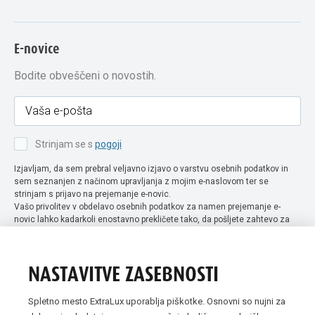
E-novice
Bodite obveščeni o novostih.
Strinjam se s
pogoji
Izjavljam, da sem prebral veljavno izjavo o varstvu osebnih podatkov in
sem seznanjen z načinom upravljanja z mojim e-naslovom ter se
strinjam s prijavo na prejemanje e-novic.
Vašo privolitev v obdelavo osebnih podatkov za namen prejemanje e-
novic lahko kadarkoli enostavno prekličete tako, da pošljete zahtevo za
preklic privolitve na naslov info@extra-lux.si. Več informacij o obdelavi
podatkov najdete na naši spletni strani pod rubriko
varstvo osebnih
podatkov
.
NASTAVITVE ZASEBNOSTI
Spletno mesto ExtraLux uporablja piškotke. Osnovni so nujni za