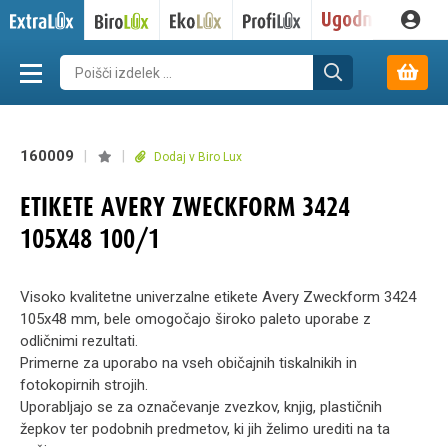
160009
|
|
Dodaj v Biro Lux
ETIKETE AVERY ZWECKFORM 3424
105X48 100/1
Visoko kvalitetne univerzalne etikete Avery Zweckform 3424
105x48 mm, bele omogočajo široko paleto uporabe z
odličnimi rezultati.
Primerne za uporabo na vseh običajnih tiskalnikih in
fotokopirnih strojih.
Uporabljajo se za označevanje zvezkov, knjig, plastičnih
žepkov ter podobnih predmetov, ki jih želimo urediti na ta