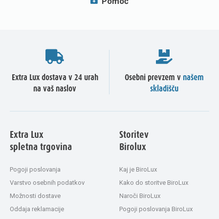
Pomoč
Extra Lux dostava v 24 urah
Osebni prevzem v
našem
na vaš naslov
skladišču
Extra Lux
Storitev
spletna trgovina
Birolux
Pogoji poslovanja
Kaj je BiroLux
Varstvo osebnih podatkov
Kako do storitve BiroLux
Možnosti dostave
Naroči BiroLux
Oddaja reklamacije
Pogoji poslovanja BiroLux