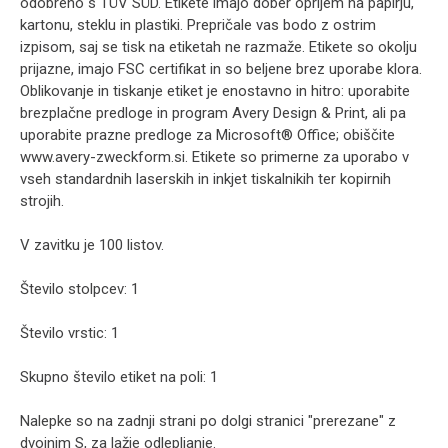
odobreno s TÜV SÜD. Etikete imajo dober oprijem na papirju,
kartonu, steklu in plastiki. Prepričale vas bodo z ostrim
izpisom, saj se tisk na etiketah ne razmaže. Etikete so okolju
prijazne, imajo FSC certifikat in so beljene brez uporabe klora.
Oblikovanje in tiskanje etiket je enostavno in hitro: uporabite
brezplačne predloge in program Avery Design & Print, ali pa
uporabite prazne predloge za Microsoft® Office; obiščite
www.avery-zweckform.si. Etikete so primerne za uporabo v
vseh standardnih laserskih in inkjet tiskalnikih ter kopirnih
strojih.
V zavitku je 100 listov.
Število stolpcev: 1
Število vrstic: 1
Skupno število etiket na poli: 1
Nalepke so na zadnji strani po dolgi stranici "prerezane" z
dvojnim S, za lažje odlepljanje.