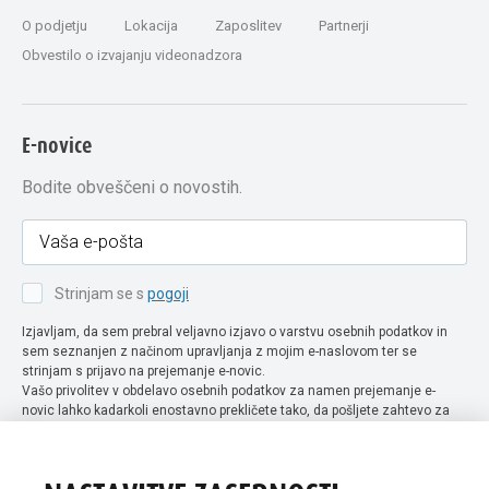
O podjetju
Lokacija
Zaposlitev
Partnerji
Obvestilo o izvajanju videonadzora
E-novice
Bodite obveščeni o novostih.
Strinjam se s
pogoji
Izjavljam, da sem prebral veljavno izjavo o varstvu osebnih podatkov in
sem seznanjen z načinom upravljanja z mojim e-naslovom ter se
strinjam s prijavo na prejemanje e-novic.
Vašo privolitev v obdelavo osebnih podatkov za namen prejemanje e-
novic lahko kadarkoli enostavno prekličete tako, da pošljete zahtevo za
preklic privolitve na naslov info@extra-lux.si. Več informacij o obdelavi
podatkov najdete na naši spletni strani pod rubriko
varstvo osebnih
podatkov
.