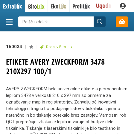
160034
|
|
Dodaj v Biro Lux
ETIKETE AVERY ZWECKFORM 3478
210X297 100/1
AVERY ZWECKFORM bele univerzalne etikete s permanentnim
lepilom 3478 v velikosti 210 x 297 mm so primerne za
označevanje map in registratorjev. Zahvaljujoč inovativni
tehnologiji ultragrip bo podajanje listov v tiskalniku izjemno
natančno in bo tiskanje potekalo brez zastojev. Varnostni rob
QCT preprečuje iztiskanje lepila in varuje občutljive dele
tiskalnika. Tiskanje z laserskimi tiskalniki je bilo testirano in