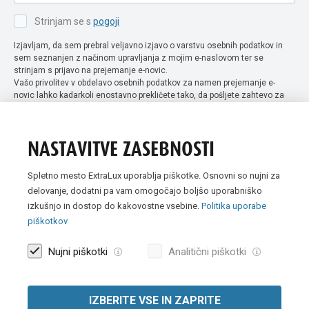
Strinjam se s
pogoji
Izjavljam, da sem prebral veljavno izjavo o varstvu osebnih podatkov in
sem seznanjen z načinom upravljanja z mojim e-naslovom ter se
strinjam s prijavo na prejemanje e-novic.
Vašo privolitev v obdelavo osebnih podatkov za namen prejemanje e-
novic lahko kadarkoli enostavno prekličete tako, da pošljete zahtevo za
preklic privolitve na naslov info@extra-lux.si. Več informacij o obdelavi
podatkov najdete na naši spletni strani pod rubriko
varstvo osebnih
podatkov
.
NASTAVITVE ZASEBNOSTI
Spletno mesto ExtraLux uporablja piškotke. Osnovni so nujni za
delovanje, dodatni pa vam omogočajo boljšo uporabniško
izkušnjo in dostop do kakovostne vsebine.
Politika uporabe
piškotkov
Nujni piškotki
Analitični piškotki
IZBERITE VSE IN ZAPRITE