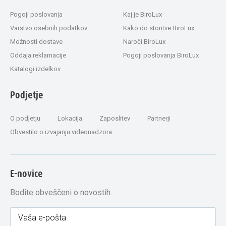
Pogoji poslovanja
Kaj je BiroLux
Varstvo osebnih podatkov
Kako do storitve BiroLux
Možnosti dostave
Naroči BiroLux
Oddaja reklamacije
Pogoji poslovanja BiroLux
Katalogi izdelkov
Podjetje
O podjetju
Lokacija
Zaposlitev
Partnerji
Obvestilo o izvajanju videonadzora
E-novice
Bodite obveščeni o novostih.