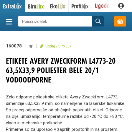
160078
|
|
Dodaj v Biro Lux
ETIKETE AVERY ZWECKFORM L4773-20
63,5X33,9 POLIESTER BELE 20/1
VODOODPORNE
Zelo odporne poliestrske etikete Avery Zweckform L4773,
dimenzije 63,5X33,9 mm, so namenjene za laserske tiskalnike.
So precej odpornejše od običajnih papirnatih etiket. Odporne
na olje, umazanijo, temperaturne razlike od -20 °C do +80 °C,
vlago in mehanske poškodbe.
Primerne so za uporabo v zaprtih prostorih in na prostem.