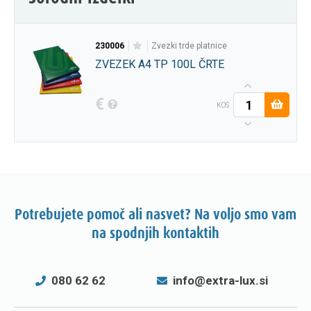
230006
zvezki trde platnice
ZVEZEK A4 TP 100L ČRTE
€
KOS
Potrebujete pomoč ali nasvet? Na voljo smo vam
na spodnjih kontaktih
080 62 62
info@extra-lux.si