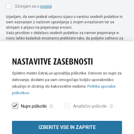
Strinjam se s
pogoji
Izjavljam, da sem prebral veljavno izjavo o varstvu osebnih podatkov in
sem seznanjen z načinom upravljanja z mojim e-naslovom ter se
strinjam s prijavo na prejemanje e-novic.
Vašo privolitev v obdelavo osebnih podatkov za namen prejemanje e-
novic lahko kadarkoli enostavno prekličete tako, da pošljete zahtevo za
preklic privolitve na naslov info@extra-lux.si. Več informacij o obdelavi
podatkov najdete na naši spletni strani pod rubriko
varstvo osebnih
podatkov
.
NASTAVITVE ZASEBNOSTI
Spletno mesto ExtraLux uporablja piškotke. Osnovni so nujni za
delovanje, dodatni pa vam omogočajo boljšo uporabniško
izkušnjo in dostop do kakovostne vsebine.
Politika uporabe
piškotkov
Nujni piškotki
Analitični piškotki
IZBERITE VSE IN ZAPRITE
Vse slike so simbolične. Vse cene v spletni trgovini Extra Lux so