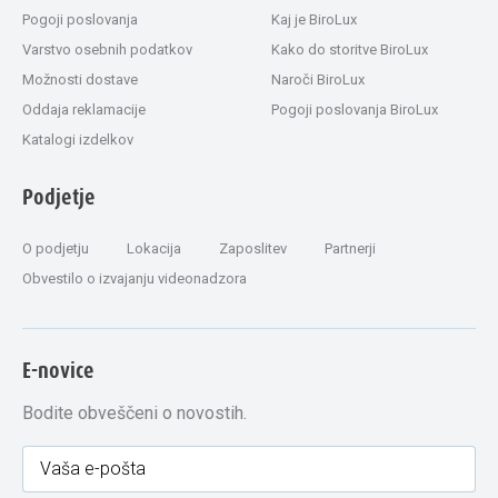
Pogoji poslovanja
Kaj je BiroLux
Varstvo osebnih podatkov
Kako do storitve BiroLux
Možnosti dostave
Naroči BiroLux
Oddaja reklamacije
Pogoji poslovanja BiroLux
Katalogi izdelkov
Podjetje
O podjetju
Lokacija
Zaposlitev
Partnerji
Obvestilo o izvajanju videonadzora
E-novice
Bodite obveščeni o novostih.