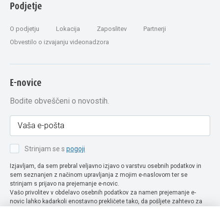
Podjetje
O podjetju
Lokacija
Zaposlitev
Partnerji
Obvestilo o izvajanju videonadzora
E-novice
Bodite obveščeni o novostih.
Strinjam se s
pogoji
Izjavljam, da sem prebral veljavno izjavo o varstvu osebnih podatkov in
sem seznanjen z načinom upravljanja z mojim e-naslovom ter se
strinjam s prijavo na prejemanje e-novic.
Vašo privolitev v obdelavo osebnih podatkov za namen prejemanje e-
novic lahko kadarkoli enostavno prekličete tako, da pošljete zahtevo za
preklic privolitve na naslov info@extra-lux.si. Več informacij o obdelavi
podatkov najdete na naši spletni strani pod rubriko
varstvo osebnih