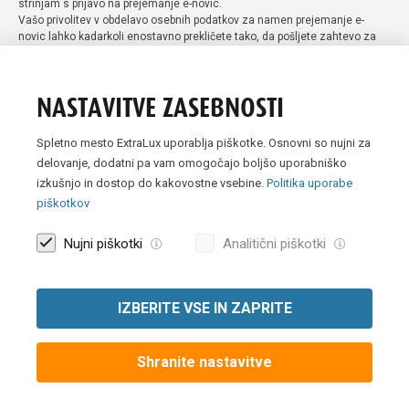
strinjam s prijavo na prejemanje e-novic.
Vašo privolitev v obdelavo osebnih podatkov za namen prejemanje e-
novic lahko kadarkoli enostavno prekličete tako, da pošljete zahtevo za
preklic privolitve na naslov info@extra-lux.si. Več informacij o obdelavi
podatkov najdete na naši spletni strani pod rubriko
varstvo osebnih
podatkov
.
NASTAVITVE ZASEBNOSTI
Spletno mesto ExtraLux uporablja piškotke. Osnovni so nujni za
delovanje, dodatni pa vam omogočajo boljšo uporabniško
izkušnjo in dostop do kakovostne vsebine.
Politika uporabe
piškotkov
Nujni piškotki
Analitični piškotki
IZBERITE VSE IN ZAPRITE
Vse slike so simbolične. Vse cene v spletni trgovini Extra Lux so
prikazane brez DDV-ja.
Shranite nastavitve
© 2007 -
2026 Extra Lux d.o.o. Vse pravice pridržane
|
Politika uporabe
piškotkov
|
Pravna obvestila
|
Izvedba:
Creatim