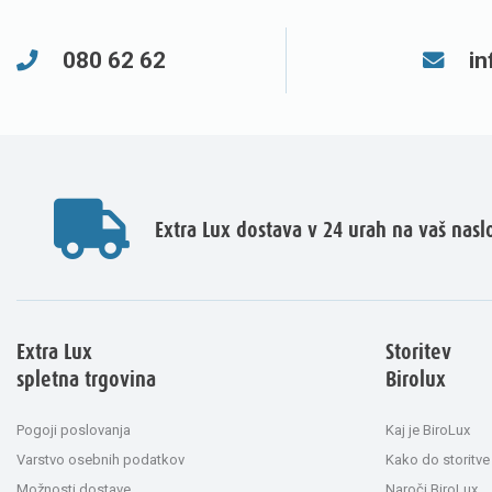
080 62 62
in
Extra Lux dostava v 24 urah na vaš nasl
Extra Lux
Storitev
spletna trgovina
Birolux
Pogoji poslovanja
Kaj je BiroLux
Varstvo osebnih podatkov
Kako do storitve
Možnosti dostave
Naroči BiroLux