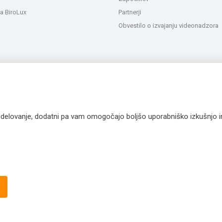
a BiroLux
Partnerji
Obvestilo o izvajanju videonadzora
a delovanje, dodatni pa vam omogočajo boljšo uporabniško izkušnjo 
Vse slike so
© 2007 -
2026 Extra Lux d.o.o. Vse pravice pr