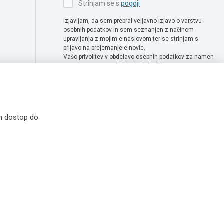
Strinjam se s
pogoji
Izjavljam, da sem prebral veljavno izjavo o varstvu
osebnih podatkov in sem seznanjen z načinom
upravljanja z mojim e-naslovom ter se strinjam s
prijavo na prejemanje e-novic.
Vašo privolitev v obdelavo osebnih podatkov za namen
prejemanje e-novic lahko kadarkoli enostavno
prekličete tako, da pošljete zahtevo za preklic privolitve
na naslov info@extra-lux.si. Več informacij o obdelavi
podatkov najdete na naši spletni strani pod rubriko
varstvo osebnih podatkov
.
in dostop do
 simbolične. Vse cene v spletni trgovini Extra Lux so prikazane brez DDV-ja.
idržane
|
Politika uporabe piškotkov
|
Pravna obvestila
|
Izvedba:
Creatim