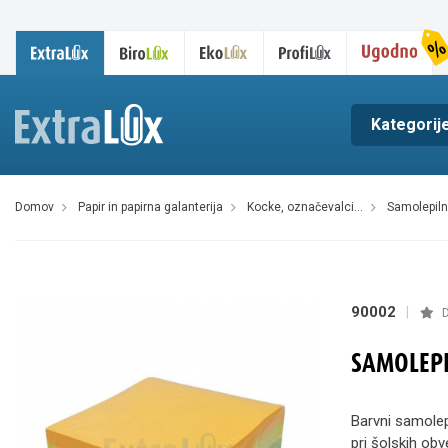
Kategorij
domov
papir in papirna galanterija
kocke, označevalci...
samolepilni
90002
|
D
SAMOLEP
Barvni samolepi
pri šolskih ob