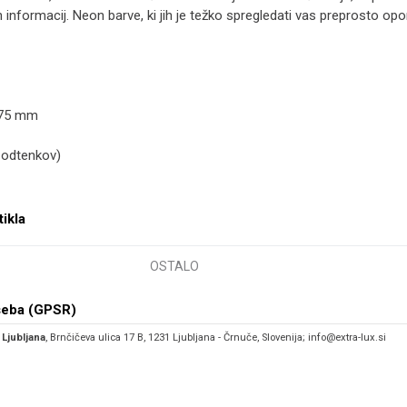
informacij. Neon barve, ki jih je težko spregledati vas preprosto op
x75 mm
 odtenkov)
tikla
OSTALO
seba (GPSR)
 Ljubljana
, Brnčičeva ulica 17 B, 1231 Ljubljana - Črnuče, Slovenija; info@extra-lux.si