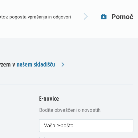
Pomoč
tov, pogosta vprašanja in odgovori
evzem v
našem skladišču
E-novice
Bodite obveščeni o novostih.