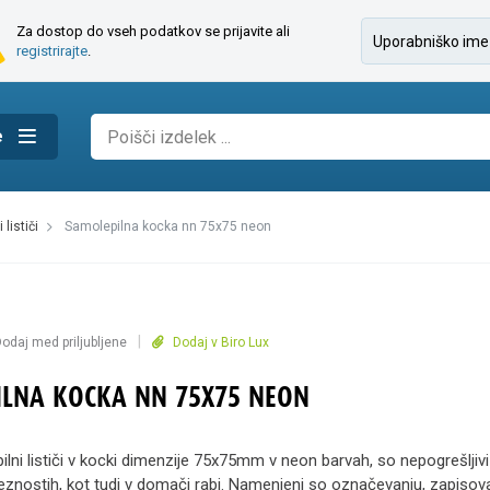
Za dostop do vseh podatkov se prijavite ali
registrirajte
.
e
 lističi
samolepilna kocka nn 75x75 neon
|
odaj med priljubljene
Dodaj v Biro Lux
ILNA KOCKA NN 75X75 NEON
lni lističi v kocki dimenzije 75x75mm v neon barvah, so nepogrešljivi 
veznostih, kot tudi v domači rabi. Namenjeni so označevanju, zapisov