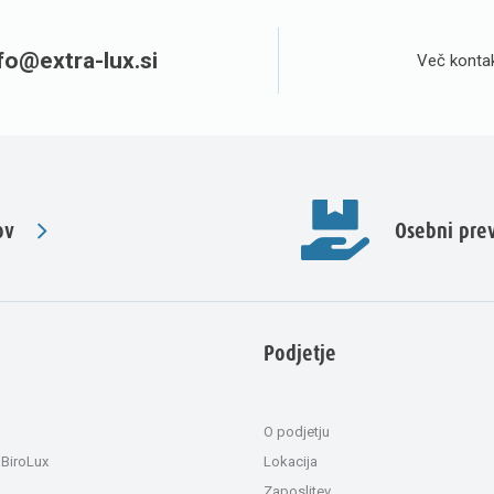
fo@extra-lux.si
Več kontak
ov
Osebni pr
Podjetje
O podjetju
 BiroLux
Lokacija
Zaposlitev