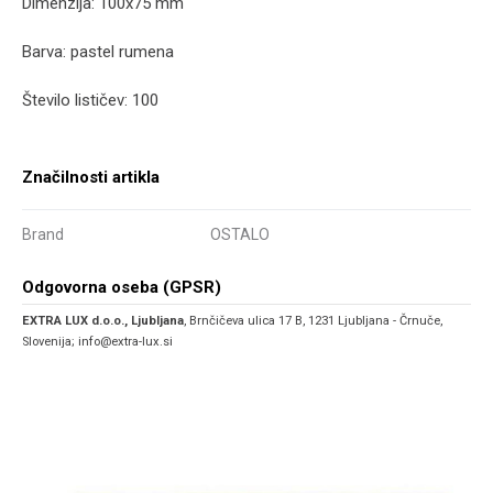
Dimenzija: 100x75 mm
Barva: pastel rumena
Število lističev: 100
Značilnosti artikla
Brand
OSTALO
Odgovorna oseba (GPSR)
EXTRA LUX d.o.o., Ljubljana
, Brnčičeva ulica 17 B, 1231 Ljubljana - Črnuče,
Slovenija; info@extra-lux.si