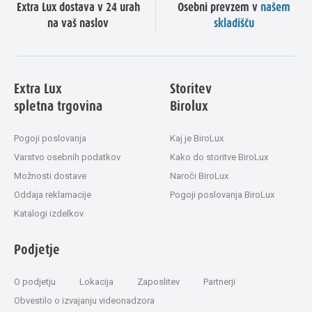
Extra Lux dostava v 24 urah
Osebni prevzem v
našem
na vaš naslov
skladišču
Extra Lux
Storitev
spletna trgovina
Birolux
Pogoji poslovanja
Kaj je BiroLux
Varstvo osebnih podatkov
Kako do storitve BiroLux
Možnosti dostave
Naroči BiroLux
Oddaja reklamacije
Pogoji poslovanja BiroLux
Katalogi izdelkov
Podjetje
O podjetju
Lokacija
Zaposlitev
Partnerji
Obvestilo o izvajanju videonadzora