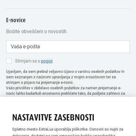
E-novice
Bodite obveščeni o novostih.
Strinjam se s
pogoji
Izjavljam, da sem prebral veljavno izjavo o varstvu osebnih podatkov in
sem seznanjen z načinom upravljanja z mojim e-naslovom ter se
strinjam s prijavo na prejemanje e-novic.
Vašo privolitev v obdelavo osebnih podatkov za namen prejemanje e-
novic lahko kadarkoli enostavno prekličete tako, da pošljete zahtevo za
preklic privolitve na naslov info@extra-lux.si. Več informacij o obdelavi
podatkov najdete na naši spletni strani pod rubriko
varstvo osebnih
podatkov
.
NASTAVITVE ZASEBNOSTI
Spletno mesto ExtraLux uporablja piškotke. Osnovni so nujni za
delovanje, dodatni pa vam omogočajo boljšo uporabniško