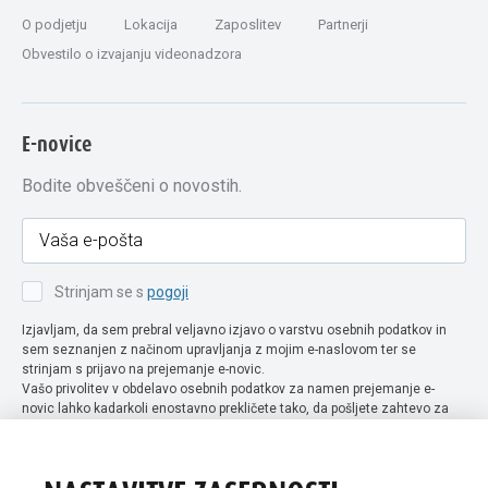
O podjetju
Lokacija
Zaposlitev
Partnerji
Obvestilo o izvajanju videonadzora
E-novice
Bodite obveščeni o novostih.
Strinjam se s
pogoji
Izjavljam, da sem prebral veljavno izjavo o varstvu osebnih podatkov in
sem seznanjen z načinom upravljanja z mojim e-naslovom ter se
strinjam s prijavo na prejemanje e-novic.
Vašo privolitev v obdelavo osebnih podatkov za namen prejemanje e-
novic lahko kadarkoli enostavno prekličete tako, da pošljete zahtevo za
preklic privolitve na naslov info@extra-lux.si. Več informacij o obdelavi
podatkov najdete na naši spletni strani pod rubriko
varstvo osebnih
podatkov
.