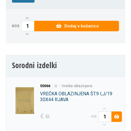
Dodaj v košarico
KOS
Sorodni izdelki
50066
vrečke oblazinjene
VREČKA OBLAZINJENA ŠT.9 I,J/19
30X44 RJAVA
€
KOS