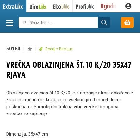
50154
|
|
Dodaj v Biro Lux
VREČKA OBLAZINJENA ŠT.10 K/20 35X47
RJAVA
Oblazinjena ovojnica št.10 K/20 je z notranje strani obložena z
zračnimi mehurčki, ki zaščitijo vsebino pred morebitnimi
poškodbami. Samolepilni trak na vrhu vrečke omogoča
enostavno zapiranje.
Dimenzija: 35x47 cm