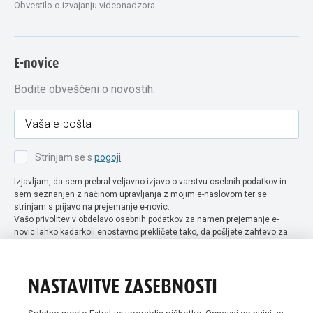
Obvestilo o izvajanju videonadzora
E-novice
Bodite obveščeni o novostih.
Strinjam se s
pogoji
Izjavljam, da sem prebral veljavno izjavo o varstvu osebnih podatkov in
sem seznanjen z načinom upravljanja z mojim e-naslovom ter se
strinjam s prijavo na prejemanje e-novic.
Vašo privolitev v obdelavo osebnih podatkov za namen prejemanje e-
novic lahko kadarkoli enostavno prekličete tako, da pošljete zahtevo za
preklic privolitve na naslov info@extra-lux.si. Več informacij o obdelavi
podatkov najdete na naši spletni strani pod rubriko
varstvo osebnih
podatkov
.
NASTAVITVE ZASEBNOSTI