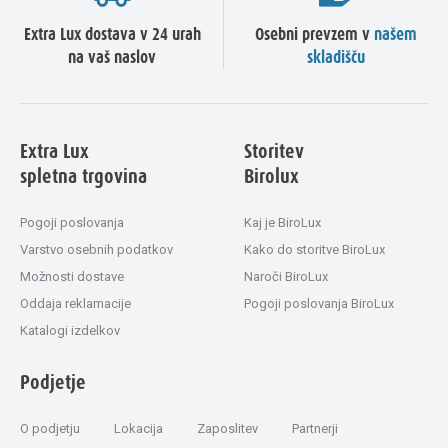
Extra Lux dostava v 24 urah
Osebni prevzem v
našem
na vaš naslov
skladišču
Extra Lux
Storitev
spletna trgovina
Birolux
Pogoji poslovanja
Kaj je BiroLux
Varstvo osebnih podatkov
Kako do storitve BiroLux
Možnosti dostave
Naroči BiroLux
Oddaja reklamacije
Pogoji poslovanja BiroLux
Katalogi izdelkov
Podjetje
O podjetju
Lokacija
Zaposlitev
Partnerji