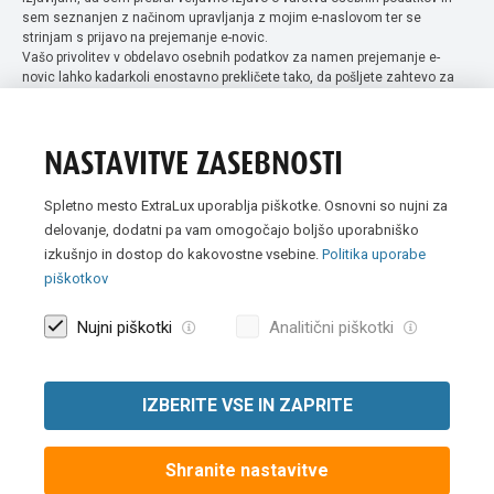
sem seznanjen z načinom upravljanja z mojim e-naslovom ter se
strinjam s prijavo na prejemanje e-novic.
Vašo privolitev v obdelavo osebnih podatkov za namen prejemanje e-
novic lahko kadarkoli enostavno prekličete tako, da pošljete zahtevo za
preklic privolitve na naslov info@extra-lux.si. Več informacij o obdelavi
podatkov najdete na naši spletni strani pod rubriko
varstvo osebnih
podatkov
.
NASTAVITVE ZASEBNOSTI
Spletno mesto ExtraLux uporablja piškotke. Osnovni so nujni za
delovanje, dodatni pa vam omogočajo boljšo uporabniško
izkušnjo in dostop do kakovostne vsebine.
Politika uporabe
piškotkov
Nujni piškotki
Analitični piškotki
IZBERITE VSE IN ZAPRITE
Vse slike so simbolične. Vse cene v spletni trgovini Extra Lux so
prikazane brez DDV-ja.
Shranite nastavitve