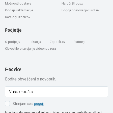
Možnosti dostave
Naroči BiroLux
Oddaja reklamacije
Pogoji poslovanja BiroLux
Katalogi izdelkov
Podjetje
O podjetju
Lokacija
Zaposlitev
Partnerji
Obvestilo o izvajanju videonadzora
E-novice
Bodite obveščeni o novostih.
Strinjam se s
pogoji
Izjavljam, da sem prebral veljavno izjavo o varstvu osebnih podatkov in