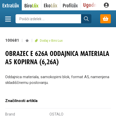
100681
|
|
Dodaj v Biro Lux
OBRAZEC E 626A ODDAJNICA MATERIALA
A5 KOPIRNA (6,26A)
Oddajnica materiala, samokopirni blok, format A5, namenjena
skladiščnemu poslovanju.
Značilnosti artikla
Brand
OSTALO