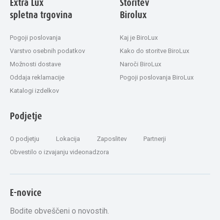
Extra Lux
Storitev
spletna trgovina
Birolux
Pogoji poslovanja
Kaj je BiroLux
Varstvo osebnih podatkov
Kako do storitve BiroLux
Možnosti dostave
Naroči BiroLux
Oddaja reklamacije
Pogoji poslovanja BiroLux
Katalogi izdelkov
Podjetje
O podjetju
Lokacija
Zaposlitev
Partnerji
Obvestilo o izvajanju videonadzora
E-novice
Bodite obveščeni o novostih.