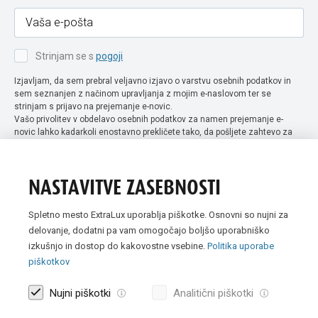
Strinjam se s
pogoji
Izjavljam, da sem prebral veljavno izjavo o varstvu osebnih podatkov in
sem seznanjen z načinom upravljanja z mojim e-naslovom ter se
strinjam s prijavo na prejemanje e-novic.
Vašo privolitev v obdelavo osebnih podatkov za namen prejemanje e-
novic lahko kadarkoli enostavno prekličete tako, da pošljete zahtevo za
preklic privolitve na naslov info@extra-lux.si. Več informacij o obdelavi
podatkov najdete na naši spletni strani pod rubriko
varstvo osebnih
podatkov
.
NASTAVITVE ZASEBNOSTI
Spletno mesto ExtraLux uporablja piškotke. Osnovni so nujni za
delovanje, dodatni pa vam omogočajo boljšo uporabniško
izkušnjo in dostop do kakovostne vsebine.
Politika uporabe
piškotkov
Nujni piškotki
Analitični piškotki