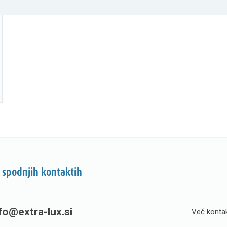
 spodnjih kontaktih
fo@extra-lux.si
Več kontak