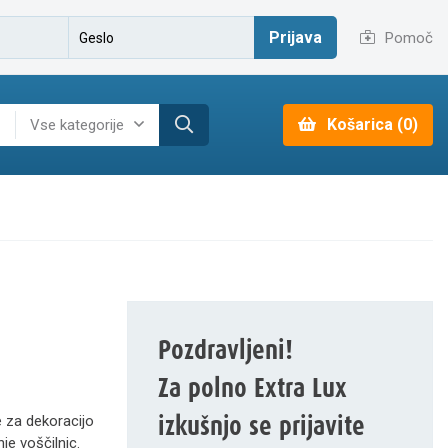
Prijava
Pomoč
Košarica (0)
Vse kategorije
Pozdravljeni!
Za polno Extra Lux
izkušnjo se prijavite
e za dekoracijo
nje voščilnic.