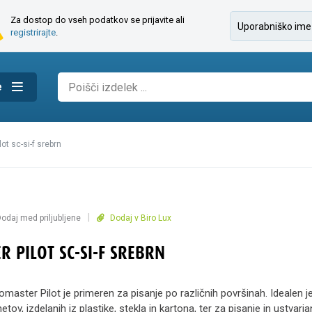
Za dostop do vseh podatkov se prijavite ali
registrirajte
.
e
lot sc-si-f srebrn
|
odaj med priljubljene
Dodaj v Biro Lux
R PILOT SC-SI-F SREBRN
master Pilot je primeren za pisanje po različnih površinah. Idealen j
etov, izdelanih iz plastike, stekla in kartona, ter za pisanje in ustvarja