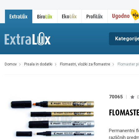
Kategorij
domov
pisala in dodatki
flomastri, vložki za flomastre
flomaster pi
70065
|
D
FLOMASTE
Permanentni flo
različnih predm