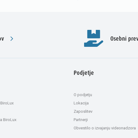
ov
Osebni pr
Podjetje
O podjetju
 BiroLux
Lokacija
Zaposlitev
a BiroLux
Partnerji
Obvestilo o izvajanju videonadzora