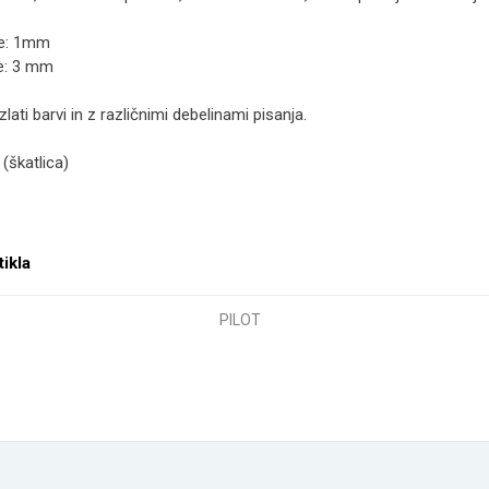
ce: 1mm
ve: 3 mm
zlati barvi in z različnimi debelinami pisanja.
 (škatlica)
tikla
PILOT