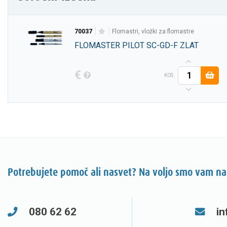
70037
flomastri, vložki za flomastre
FLOMASTER PILOT SC-GD-F ZLAT
€
KOS
Potrebujete pomoč ali nasvet? Na voljo smo vam na
080 62 62
in