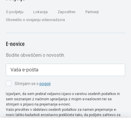
O podjetju
Lokacija
Zaposlitev
Partnerji
Obvestilo o izvajanju videonadzora
E-novice
Bodite obveščeni o novostih.
Strinjam se s
pogoji
Izjavljam, da sem prebral veljavno izjavo o varstvu osebnih podatkov in
sem seznanjen z načinom upravljanja z mojim e-naslovom ter se
strinjam s prijavo na prejemanje e-novic.
Vašo privolitev v obdelavo osebnih podatkov za namen prejemanje e-
novic lahko kadarkoli enostavno prekličete tako, da pošljete zahtevo za
preklic privolitve na naslov info@extra-lux.si. Več informacij o obdelavi
podatkov najdete na naši spletni strani pod rubriko
varstvo osebnih
podatkov
.