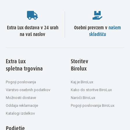
Extra Lux dostava v 24 urah
Osebni prevzem v
našem
na vaš naslov
skladišču
Extra Lux
Storitev
spletna trgovina
Birolux
Pogoji poslovanja
Kaj je BiroLux
Varstvo osebnih podatkov
Kako do storitve BiroLux
Možnosti dostave
Naroči BiroLux
Oddaja reklamacije
Pogoji poslovanja BiroLux
Katalogi izdelkov
Podjetje