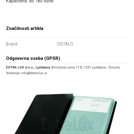
Kapaciteta: do 180 vizitk
Značilnosti artikla
Brand
OSTALO
Odgovorna oseba (GPSR)
EXTRA LUX d.o.o., Ljubljana
, Brnčičeva ulica 17 B, 1231 Ljubljana - Črnuče,
Slovenija; info@extra-lux.si