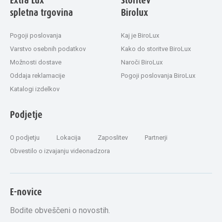
Extra Lux
Storitev
spletna trgovina
Birolux
Pogoji poslovanja
Kaj je BiroLux
Varstvo osebnih podatkov
Kako do storitve BiroLux
Možnosti dostave
Naroči BiroLux
Oddaja reklamacije
Pogoji poslovanja BiroLux
Katalogi izdelkov
Podjetje
O podjetju
Lokacija
Zaposlitev
Partnerji
Obvestilo o izvajanju videonadzora
E-novice
Bodite obveščeni o novostih.