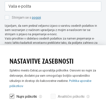
Strinjam se s
pogoji
Izjavljam, da sem prebral veljavno izjavo o varstvu osebnih podatkov in
sem seznanjen z načinom upravljanja z mojim e-naslovom ter se
strinjam s prijavo na prejemanje e-novic.
Vašo privolitev v obdelavo osebnih podatkov za namen prejemanje e-
novic lahko kadarkoli enostavno prekličete tako, da pošljete zahtevo za
preklic privolitve na naslov info@extra-lux.si. Več informacij o obdelavi
podatkov najdete na naši spletni strani pod rubriko
varstvo osebnih
podatkov
.
NASTAVITVE ZASEBNOSTI
Spletno mesto ExtraLux uporablja piškotke. Osnovni so nujni za
delovanje, dodatni pa vam omogočajo boljšo uporabniško
izkušnjo in dostop do kakovostne vsebine.
Politika uporabe
piškotkov
Nujni piškotki
Analitični piškotki