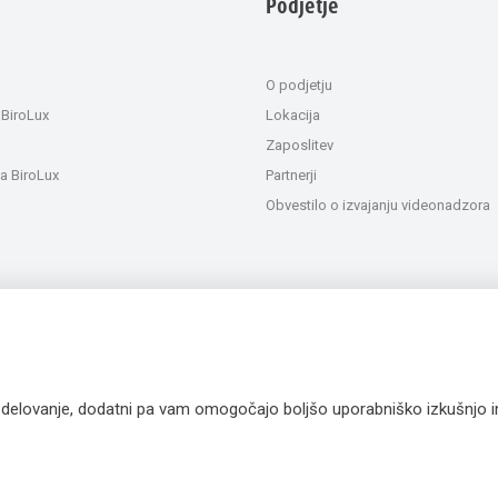
Podjetje
O podjetju
 BiroLux
Lokacija
Zaposlitev
a BiroLux
Partnerji
Obvestilo o izvajanju videonadzora
a delovanje, dodatni pa vam omogočajo boljšo uporabniško izkušnjo 