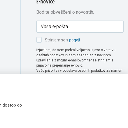
E-novice
Bodite obveščeni o novostih.
Strinjam se s
pogoji
Izjavljam, da sem prebral veljavno izjavo o varstvu
osebnih podatkov in sem seznanjen z načinom
upravljanja z mojim e-naslovom ter se strinjam s
prijavo na prejemanje e-novic.
Vašo privolitev v obdelavo osebnih podatkov za namen
prejemanje e-novic lahko kadarkoli enostavno
prekličete tako, da pošljete zahtevo za preklic privolitve
na naslov info@extra-lux.si. Več informacij o obdelavi
podatkov najdete na naši spletni strani pod rubriko
varstvo osebnih podatkov
.
in dostop do