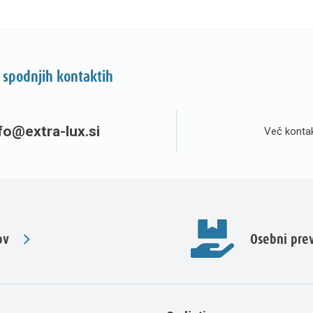
 spodnjih kontaktih
fo@extra-lux.si
Več kontak
ov
Osebni pr