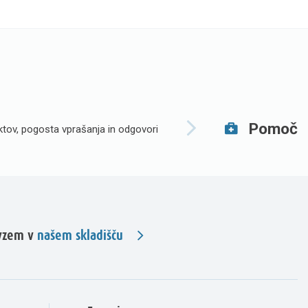
Pomoč
tov, pogosta vprašanja in odgovori
evzem v
našem skladišču