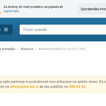
Za dostop do vseh podatkov se prijavite ali
registrirajte
.
e
za štampiljke
blazinice
blazinica trodat 6/15 za 5215, 5415
za naše partnerje in podrobnosti niso prikazane na spletni strani. Za 
šite na
info@extra-lux.si
ali nas pokličite na
080 62 62
.