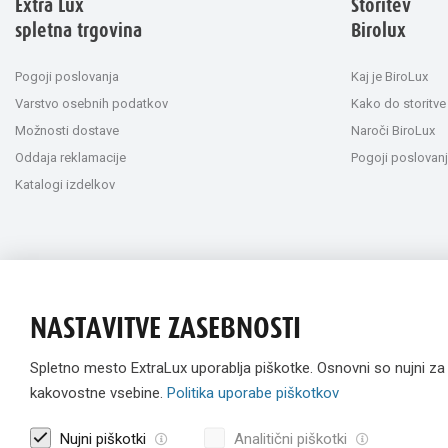
Extra Lux
Storitev
spletna trgovina
Birolux
Pogoji poslovanja
Kaj je BiroLux
Varstvo osebnih podatkov
Kako do storitve
Možnosti dostave
Naroči BiroLux
Oddaja reklamacije
Pogoji poslovanj
Katalogi izdelkov
NASTAVITVE ZASEBNOSTI
Spletno mesto ExtraLux uporablja piškotke. Osnovni so nujni z
kakovostne vsebine.
Politika uporabe piškotkov
Nujni piškotki
Analitični piškotki