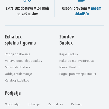
Extra Lux dostava v 24 urah
Osebni prevzem v
našem
na vaš naslov
skladišču
Extra Lux
Storitev
spletna trgovina
Birolux
Pogoji poslovanja
Kaj je BiroLux
Varstvo osebnih podatkov
Kako do storitve BiroLux
Možnosti dostave
Naroči BiroLux
Oddaja reklamacije
Pogoji poslovanja BiroLux
Katalogi izdelkov
Podjetje
O podjetju
Lokacija
Zaposlitev
Partnerji