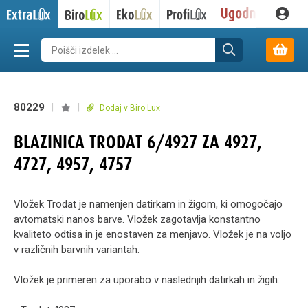
80229
|
|
Dodaj v Biro Lux
BLAZINICA TRODAT 6/4927 ZA 4927,
4727, 4957, 4757
Vložek Trodat je namenjen datirkam in žigom, ki omogočajo
avtomatski nanos barve. Vložek zagotavlja konstantno
kvaliteto odtisa in je enostaven za menjavo. Vložek je na voljo
v različnih barvnih variantah.
Vložek je primeren za uporabo v naslednjih datirkah in žigih: