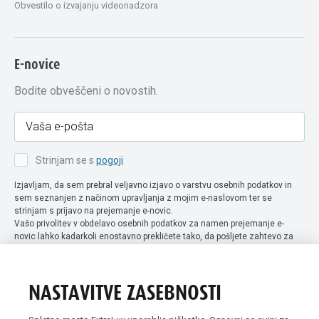
Obvestilo o izvajanju videonadzora
E-novice
Bodite obveščeni o novostih.
Strinjam se s
pogoji
Izjavljam, da sem prebral veljavno izjavo o varstvu osebnih podatkov in
sem seznanjen z načinom upravljanja z mojim e-naslovom ter se
strinjam s prijavo na prejemanje e-novic.
Vašo privolitev v obdelavo osebnih podatkov za namen prejemanje e-
novic lahko kadarkoli enostavno prekličete tako, da pošljete zahtevo za
preklic privolitve na naslov info@extra-lux.si. Več informacij o obdelavi
podatkov najdete na naši spletni strani pod rubriko
varstvo osebnih
podatkov
.
NASTAVITVE ZASEBNOSTI