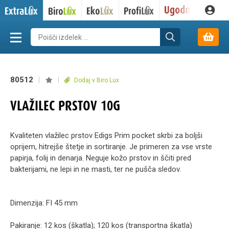
80512
|
|
Dodaj v Biro Lux
VLAŽILEC PRSTOV 10G
Kvaliteten vlažilec prstov Edigs Prim pocket skrbi za boljši
oprijem, hitrejše štetje in sortiranje. Je primeren za vse vrste
papirja, folij in denarja. Neguje kožo prstov in ščiti pred
bakterijami, ne lepi in ne masti, ter ne pušča sledov.
Dimenzija: FI 45 mm
Pakiranje: 12 kos (škatla); 120 kos (transportna škatla)