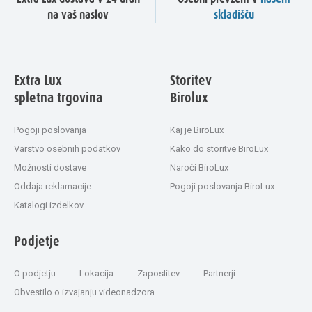
na vaš naslov
skladišču
Extra Lux
Storitev
spletna trgovina
Birolux
Pogoji poslovanja
Kaj je BiroLux
Varstvo osebnih podatkov
Kako do storitve BiroLux
Možnosti dostave
Naroči BiroLux
Oddaja reklamacije
Pogoji poslovanja BiroLux
Katalogi izdelkov
Podjetje
O podjetju
Lokacija
Zaposlitev
Partnerji
Obvestilo o izvajanju videonadzora