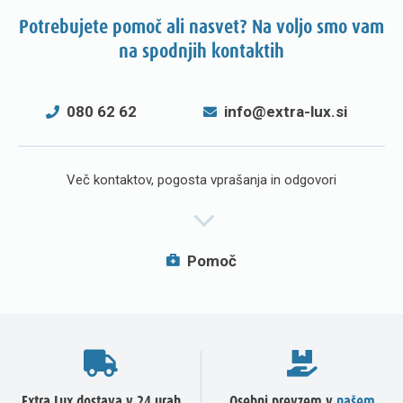
Potrebujete pomoč ali nasvet? Na voljo smo vam
na spodnjih kontaktih
080 62 62
info@extra-lux.si
Več kontaktov, pogosta vprašanja in odgovori
Pomoč
Extra Lux dostava v 24 urah
Osebni prevzem v
našem