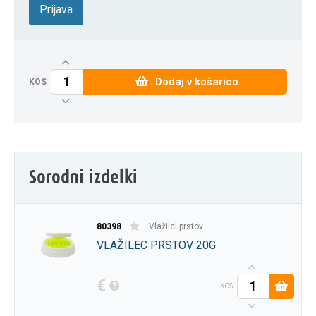
Prijava
Dodaj v košarico
KOS
Sorodni izdelki
80398
vlažilci prstov
VLAŽILEC PRSTOV 20G
€
KOS