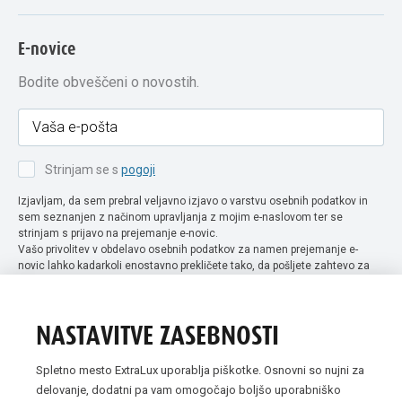
E-novice
Bodite obveščeni o novostih.
Strinjam se s
pogoji
Izjavljam, da sem prebral veljavno izjavo o varstvu osebnih podatkov in
sem seznanjen z načinom upravljanja z mojim e-naslovom ter se
strinjam s prijavo na prejemanje e-novic.
Vašo privolitev v obdelavo osebnih podatkov za namen prejemanje e-
novic lahko kadarkoli enostavno prekličete tako, da pošljete zahtevo za
preklic privolitve na naslov info@extra-lux.si. Več informacij o obdelavi
podatkov najdete na naši spletni strani pod rubriko
varstvo osebnih
podatkov
.
NASTAVITVE ZASEBNOSTI
Spletno mesto ExtraLux uporablja piškotke. Osnovni so nujni za
delovanje, dodatni pa vam omogočajo boljšo uporabniško