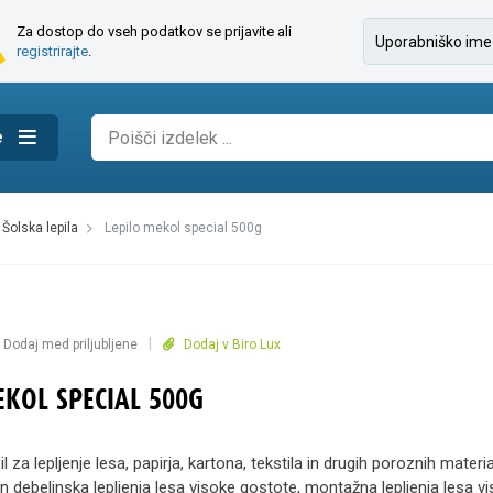
Za dostop do vseh podatkov se prijavite ali
registrirajte
.
e
šolska lepila
lepilo mekol special 500g
|
Dodaj med priljubljene
Dodaj v Biro Lux
EKOL SPECIAL 500G
il za lepljenje lesa, papirja, kartona, tekstila in drugih poroznih materi
in debelinska lepljenja lesa visoke gostote, montažna lepljenja lesa v