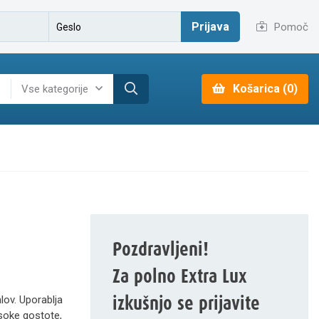
Prijava
Pomoč
Košarica (0)
Vse kategorije
Pozdravljeni!
Za polno Extra Lux
izkušnjo se prijavite
alov. Uporablja
isoke gostote,