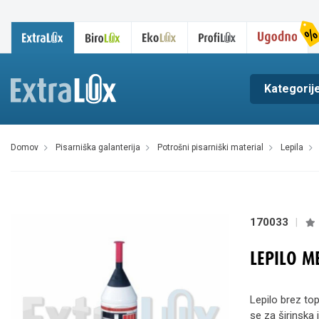
Kategorij
domov
pisarniška galanterija
potrošni pisarniški material
lepila
170033
|
LEPILO M
Lepilo brez top
se za širinska 