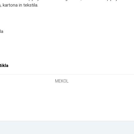
a, kartona in tekstila.
la
tikla
MEKOL