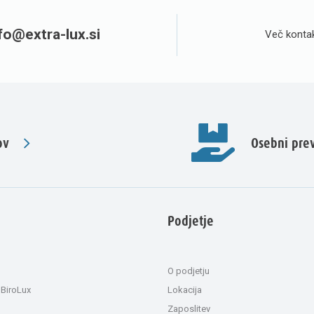
fo@extra-lux.si
Več kontak
ov
Osebni pr
Podjetje
O podjetju
 BiroLux
Lokacija
Zaposlitev