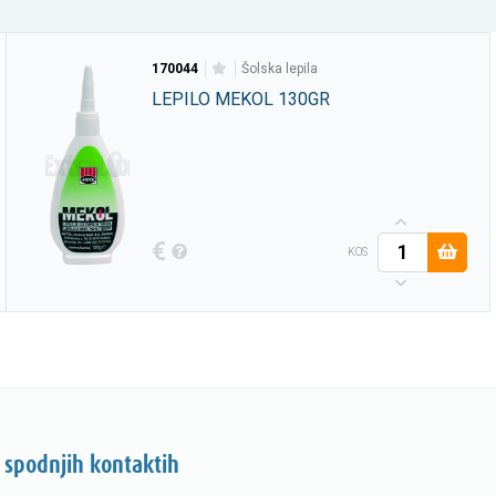
170044
šolska lepila
LEPILO MEKOL 130GR
€
KOS
 spodnjih kontaktih