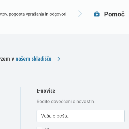
Pomoč
tov, pogosta vprašanja in odgovori
evzem v
našem skladišču
E-novice
Bodite obveščeni o novostih.