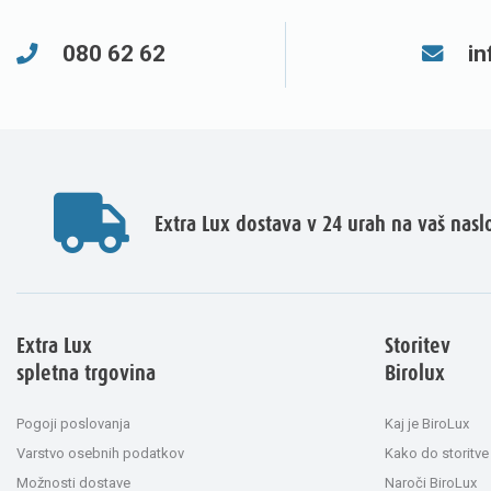
080 62 62
in
Extra Lux dostava v 24 urah na vaš nasl
Extra Lux
Storitev
spletna trgovina
Birolux
Pogoji poslovanja
Kaj je BiroLux
Varstvo osebnih podatkov
Kako do storitve
Možnosti dostave
Naroči BiroLux