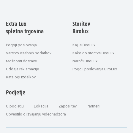
Extra Lux
Storitev
spletna trgovina
Birolux
Pogoji poslovanja
Kaj je BiroLux
Varstvo osebnih podatkov
Kako do storitve BiroLux
Možnosti dostave
Naroči BiroLux
Oddaja reklamacije
Pogoji poslovanja BiroLux
Katalogi izdelkov
Podjetje
O podjetju
Lokacija
Zaposlitev
Partnerji
Obvestilo o izvajanju videonadzora