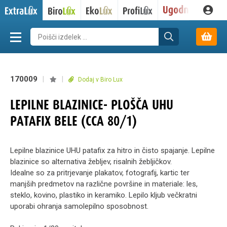
170009
|
|
Dodaj v Biro Lux
LEPILNE BLAZINICE- PLOŠČA UHU
PATAFIX BELE (CCA 80/1)
Lepilne blazinice UHU patafix za hitro in čisto spajanje. Lepilne
blazinice so alternativa žebljev, risalnih žebljičkov.
Idealne so za pritrjevanje plakatov, fotografij, kartic ter
manjših predmetov na različne površine in materiale: les,
steklo, kovino, plastiko in keramiko. Lepilo kljub večkratni
uporabi ohranja samolepilno sposobnost.