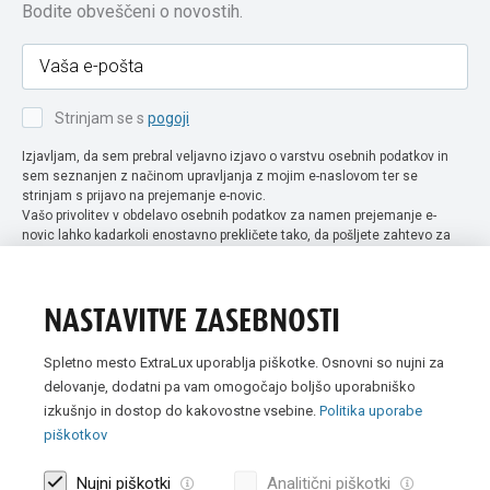
Bodite obveščeni o novostih.
Strinjam se s
pogoji
Izjavljam, da sem prebral veljavno izjavo o varstvu osebnih podatkov in
sem seznanjen z načinom upravljanja z mojim e-naslovom ter se
strinjam s prijavo na prejemanje e-novic.
Vašo privolitev v obdelavo osebnih podatkov za namen prejemanje e-
novic lahko kadarkoli enostavno prekličete tako, da pošljete zahtevo za
preklic privolitve na naslov info@extra-lux.si. Več informacij o obdelavi
podatkov najdete na naši spletni strani pod rubriko
varstvo osebnih
podatkov
.
NASTAVITVE ZASEBNOSTI
Spletno mesto ExtraLux uporablja piškotke. Osnovni so nujni za
delovanje, dodatni pa vam omogočajo boljšo uporabniško
izkušnjo in dostop do kakovostne vsebine.
Politika uporabe
piškotkov
Nujni piškotki
Analitični piškotki