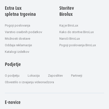
Extra Lux
Storitev
spletna trgovina
Birolux
Pogoji poslovanja
Kaj je BiroLux
Varstvo osebnih podatkov
Kako do storitve BiroLux
Možnosti dostave
Naroči BiroLux
Oddaja reklamacije
Pogoji poslovanja BiroLux
Katalogi izdelkov
Podjetje
O podjetju
Lokacija
Zaposlitev
Partnerji
Obvestilo o izvajanju videonadzora
E-novice