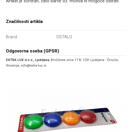
Artikel je sortiran, zato barve oz. motiva ni mogoče izbirati.
Značilnosti artikla
Brand
OSTALO
Odgovorna oseba (GPSR)
EXTRA LUX d.o.o., Ljubljana
, Brnčičeva ulica 17 B, 1231 Ljubljana - Črnuče,
Slovenija; info@extra-lux.si