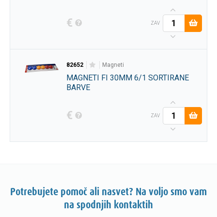
€
ZAV
82652
magneti
MAGNETI FI 30MM 6/1 SORTIRANE
BARVE
€
ZAV
Potrebujete pomoč ali nasvet? Na voljo smo vam
na spodnjih kontaktih