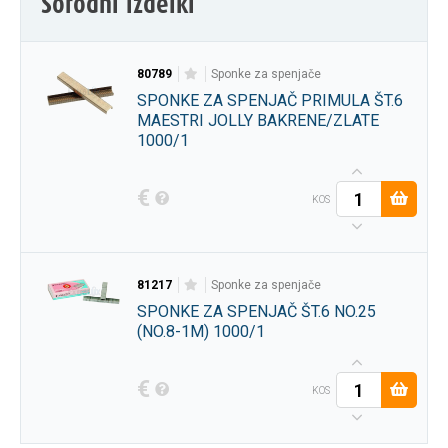
Sorodni izdelki
80789
sponke za spenjače
SPONKE ZA SPENJAČ PRIMULA ŠT.6
MAESTRI JOLLY BAKRENE/ZLATE
1000/1
€
KOS
81217
sponke za spenjače
SPONKE ZA SPENJAČ ŠT.6 NO.25
(NO.8-1M) 1000/1
€
KOS