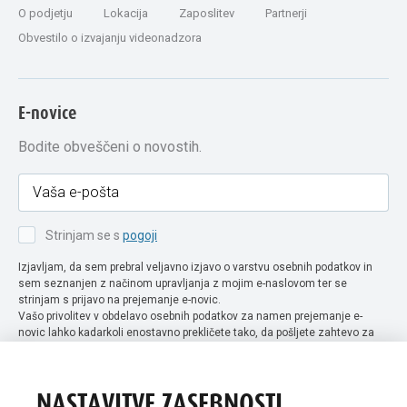
O podjetju
Lokacija
Zaposlitev
Partnerji
Obvestilo o izvajanju videonadzora
E-novice
Bodite obveščeni o novostih.
Strinjam se s
pogoji
Izjavljam, da sem prebral veljavno izjavo o varstvu osebnih podatkov in
sem seznanjen z načinom upravljanja z mojim e-naslovom ter se
strinjam s prijavo na prejemanje e-novic.
Vašo privolitev v obdelavo osebnih podatkov za namen prejemanje e-
novic lahko kadarkoli enostavno prekličete tako, da pošljete zahtevo za
preklic privolitve na naslov info@extra-lux.si. Več informacij o obdelavi
podatkov najdete na naši spletni strani pod rubriko
varstvo osebnih
podatkov
.
NASTAVITVE ZASEBNOSTI