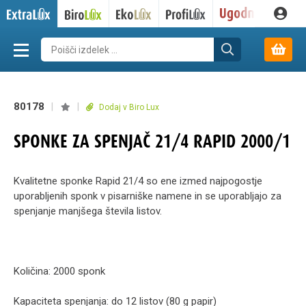
80178
|
|
Dodaj v Biro Lux
SPONKE ZA SPENJAČ 21/4 RAPID 2000/1
Kvalitetne sponke Rapid 21/4 so ene izmed najpogostje
uporabljenih sponk v pisarniške namene in se uporabljajo za
spenjanje manjšega števila listov.
Količina: 2000 sponk
Kapaciteta spenjanja: do 12 listov (80 g papir)