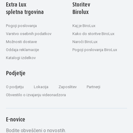
Extra Lux
Storitev
spletna trgovina
Birolux
Pogoji poslovanja
Kaj je BiroLux
Varstvo osebnih podatkov
Kako do storitve BiroLux
Možnosti dostave
Naroči BiroLux
Oddaja reklamacije
Pogoji poslovanja BiroLux
Katalogi izdelkov
Podjetje
O podjetju
Lokacija
Zaposlitev
Partnerji
Obvestilo o izvajanju videonadzora
E-novice
Bodite obveščeni o novostih.