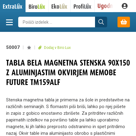
50007
|
|
Dodaj v Biro Lux
TABLA BELA MAGNETNA STENSKA 90X150
Z ALUMINJASTIM OKVIRJEM MEMOBE
FUTURE TM159ALF
Stenska magnetna tabla je primerna za šole in predstavitve na
različnih seminarjih. S flomastri piši briši, lahko po njej pišete
in zapis z gobico enostavno zbrišete. Za pritrditev različnih
papirnatih izdelkov na površino table pa lahko uporabimo
magnete, ki jih lahko preprosto odstranimo in spet pritrdimo
nazaj. Okvir table ima aluminijasto obrobo s plastičnimi