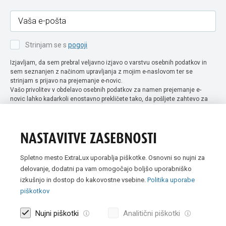
Strinjam se s
pogoji
Izjavljam, da sem prebral veljavno izjavo o varstvu osebnih podatkov in
sem seznanjen z načinom upravljanja z mojim e-naslovom ter se
strinjam s prijavo na prejemanje e-novic.
Vašo privolitev v obdelavo osebnih podatkov za namen prejemanje e-
novic lahko kadarkoli enostavno prekličete tako, da pošljete zahtevo za
preklic privolitve na naslov info@extra-lux.si. Več informacij o obdelavi
podatkov najdete na naši spletni strani pod rubriko
varstvo osebnih
podatkov
.
NASTAVITVE ZASEBNOSTI
Spletno mesto ExtraLux uporablja piškotke. Osnovni so nujni za
delovanje, dodatni pa vam omogočajo boljšo uporabniško
izkušnjo in dostop do kakovostne vsebine.
Politika uporabe
piškotkov
Nujni piškotki
Analitični piškotki