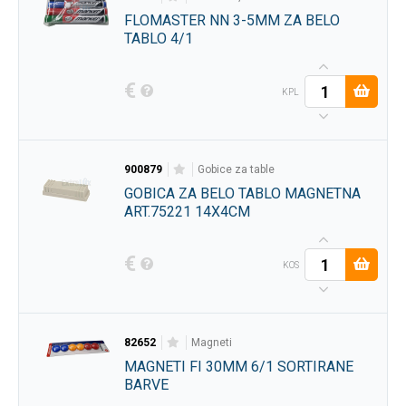
FLOMASTER NN 3-5MM ZA BELO
TABLO 4/1
€
KPL
900879
gobice za table
GOBICA ZA BELO TABLO MAGNETNA
ART.75221 14X4CM
€
KOS
82652
magneti
MAGNETI FI 30MM 6/1 SORTIRANE
BARVE