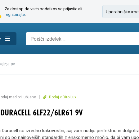
Za dostop do vseh podatkov se prijavite ali
registrirajte
.
e
2/6lr61 9v
|
odaj med priljubljene
Dodaj v Biro Lux
 DURACELL 6LF22/6LR61 9V
ki Duracell so izredno kakovostni, saj vam nudijo perfektno in dolgotr
ani so po najnovejših standardih z enakomerno močjo, da bi vam ugod