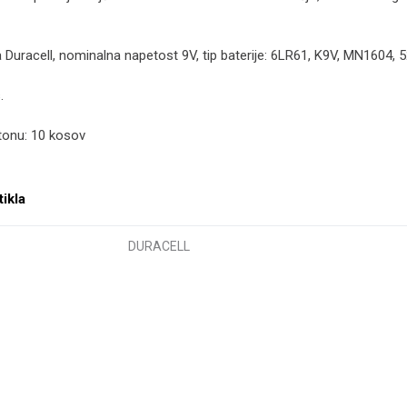
a Duracell, nominalna napetost 9V, tip baterije: 6LR61, K9V, MN1604, 
.
rtonu: 10 kosov
tikla
DURACELL