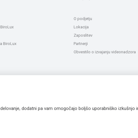
O podjetju
 BiroLux
Lokacija
Zaposlitev
a BiroLux
Partnerji
Obvestilo o izvajanju videonadzora
a delovanje, dodatni pa vam omogočajo boljšo uporabniško izkušnjo 