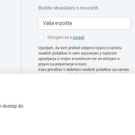
Bodite obveščeni o novostih.
Strinjam se s
pogoji
Izjavljam, da sem prebral veljavno izjavo o varstvu
osebnih podatkov in sem seznanjen z načinom
upravljanja z mojim e-naslovom ter se strinjam s
prijavo na prejemanje e-novic.
Vašo privolitev v obdelavo osebnih podatkov za namen
prejemanje e-novic lahko kadarkoli enostavno
prekličete tako, da pošljete zahtevo za preklic privolitve
na naslov info@extra-lux.si. Več informacij o obdelavi
podatkov najdete na naši spletni strani pod rubriko
varstvo osebnih podatkov
.
in dostop do