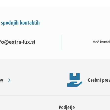
 spodnjih kontaktih
fo@extra-lux.si
Več kontak
ov
Osebni pr
Podjetje