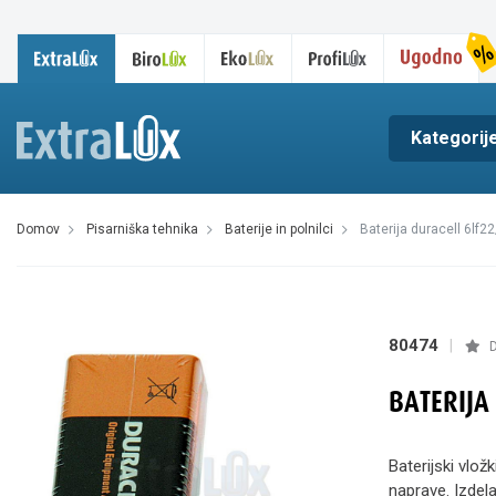
Kategorij
domov
pisarniška tehnika
baterije in polnilci
baterija duracell 6lf2
80474
|
D
BATERIJA
Baterijski vlož
naprave. Izdel