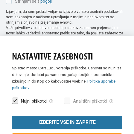
Strinjam se s
pogoji
Izjavljam, da sem prebral veljavno izjavo o varstvu osebnih podatkov in
sem seznanjen z načinom upravljanja z mojim e-naslovom ter se
strinjam s prijavo na prejemanje e-novic.
Vašo privolitev v obdelavo osebnih podatkov za namen prejemanje e-
novic lahko kadarkoli enostavno prekličete tako, da pošljete zahtevo za
preklic privolitve na naslov info@extra-lux.si. Več informacij o obdelavi
podatkov najdete na naši spletni strani pod rubriko
varstvo osebnih
podatkov
.
NASTAVITVE ZASEBNOSTI
Spletno mesto ExtraLux uporablja piškotke. Osnovni so nujni za
delovanje, dodatni pa vam omogočajo boljšo uporabniško
izkušnjo in dostop do kakovostne vsebine.
Politika uporabe
piškotkov
Nujni piškotki
Analitični piškotki
IZBERITE VSE IN ZAPRITE
Vse slike so simbolične. Vse cene v spletni trgovini Extra Lux so
prikazane brez DDV-ja.