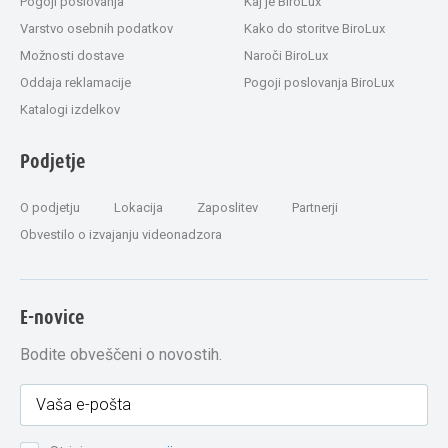
Pogoji poslovanja
Kaj je BiroLux
Varstvo osebnih podatkov
Kako do storitve BiroLux
Možnosti dostave
Naroči BiroLux
Oddaja reklamacije
Pogoji poslovanja BiroLux
Katalogi izdelkov
Podjetje
O podjetju
Lokacija
Zaposlitev
Partnerji
Obvestilo o izvajanju videonadzora
E-novice
Bodite obveščeni o novostih.