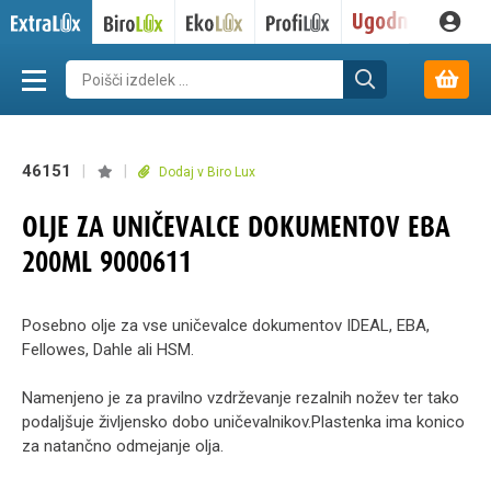
46151
|
|
Dodaj v Biro Lux
OLJE ZA UNIČEVALCE DOKUMENTOV EBA
200ML 9000611
Posebno olje za vse uničevalce dokumentov IDEAL, EBA,
Fellowes, Dahle ali HSM.
Namenjeno je za pravilno vzdrževanje rezalnih nožev ter tako
podaljšuje življensko dobo uničevalnikov.Plastenka ima konico
za natančno odmejanje olja.