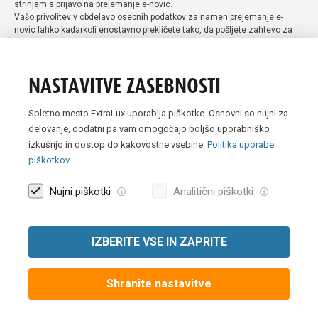
strinjam s prijavo na prejemanje e-novic.
Vašo privolitev v obdelavo osebnih podatkov za namen prejemanje e-
novic lahko kadarkoli enostavno prekličete tako, da pošljete zahtevo za
preklic privolitve na naslov info@extra-lux.si. Več informacij o obdelavi
podatkov najdete na naši spletni strani pod rubriko
varstvo osebnih
podatkov
.
NASTAVITVE ZASEBNOSTI
Spletno mesto ExtraLux uporablja piškotke. Osnovni so nujni za
delovanje, dodatni pa vam omogočajo boljšo uporabniško
izkušnjo in dostop do kakovostne vsebine.
Politika uporabe
piškotkov
Nujni piškotki
Analitični piškotki
IZBERITE VSE IN ZAPRITE
Vse slike so simbolične. Vse cene v spletni trgovini Extra Lux so
prikazane brez DDV-ja.
Shranite nastavitve
© 2007 -
2026 Extra Lux d.o.o. Vse pravice pridržane
|
Politika uporabe
piškotkov
|
Pravna obvestila
|
Izvedba:
Creatim