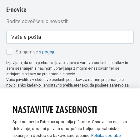
E-novice
Bodite obveščeni o novostih.
Strinjam se s
pogoji
Izjavljam, da sem prebral veljavno izjavo o varstvu osebnih podatkov in
sem seznanjen z načinom upravljanja z mojim e-naslovom ter se
strinjam s prijavo na prejemanje e-novic.
Vašo privolitev v obdelavo osebnih podatkov za namen prejemanje e-
novic lahko kadarkoli enostavno prekličete tako, da pošljete zahtevo za
preklic privolitve na naslov info@extra-lux.si. Več informacij o obdelavi
podatkov najdete na naši spletni strani pod rubriko
varstvo osebnih
podatkov
.
NASTAVITVE ZASEBNOSTI
Spletno mesto ExtraLux uporablja piškotke. Osnovni so nujni za
delovanje, dodatni pa vam omogočajo boljšo uporabniško
izkušnjo in dostop do kakovostne vsebine.
Politika uporabe