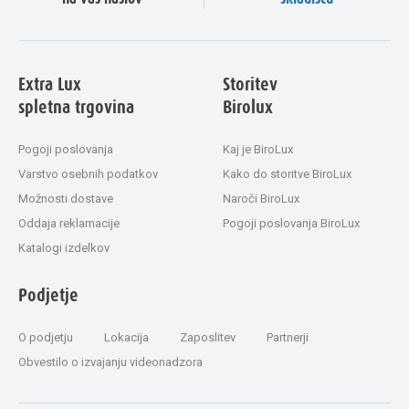
Extra Lux
Storitev
spletna trgovina
Birolux
Pogoji poslovanja
Kaj je BiroLux
Varstvo osebnih podatkov
Kako do storitve BiroLux
Možnosti dostave
Naroči BiroLux
Oddaja reklamacije
Pogoji poslovanja BiroLux
Katalogi izdelkov
Podjetje
O podjetju
Lokacija
Zaposlitev
Partnerji
Obvestilo o izvajanju videonadzora