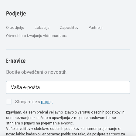
Podjetje
O podjetju
Lokacija
Zaposlitev
Partnerji
Obvestilo o izvajanju videonadzora
E-novice
Bodite obveščeni o novostih.
Strinjam se s
pogoji
Izjavljam, da sem prebral veljavno izjavo o varstvu osebnih podatkov in
sem seznanjen z načinom upravljanja z mojim e-naslovom ter se
strinjam s prijavo na prejemanje e-novic.
Vašo privolitev v obdelavo osebnih podatkov za namen prejemanje e-
novic lahko kadarkoli enostavno prekličete tako, da pošljete zahtevo za